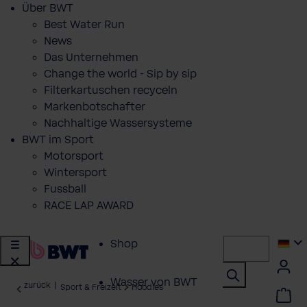
Über BWT
Best Water Run
News
Das Unternehmen
Change the world - Sip by sip
Filterkartuschen recyceln
Markenbotschafter
Nachhaltige Wassersysteme
BWT im Sport
Motorsport
Wintersport
Fussball
RACE LAP AWARD
Shop
Wasser von BWT
zurück
|
Sport & Freizeit
Hoodies