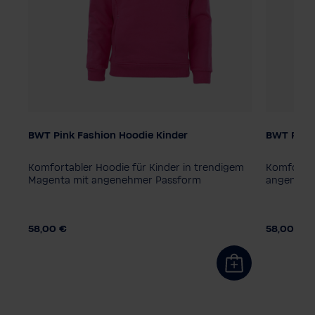
BWT Pink Fashion Hoodie Kinder
BWT Pink 
Kindergröße
Kindergr
128
140
152
164
116
12
Komfortabler Hoodie für Kinder in trendigem
Komfortab
Magenta mit angenehmer Passform
angenehm
58,00 €
58,00 €