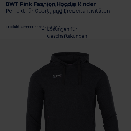
BWT Pink Fashion Hoodie Kinder
Produkte für
Perfekt für Sport- und Freizeitaktivitäten
Zuhause
Produktnummer: 9010625011214
Lösungen für
Geschäftskunden
ildergalerie überspringen
Kundenservice
Über BWT
BWT im Sport