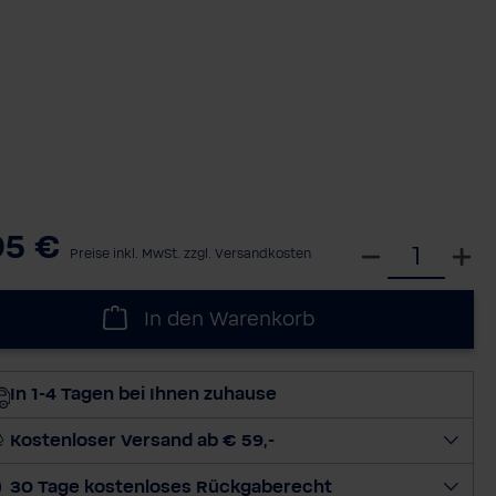
95 €
W
Preise inkl. MwSt. zzgl. Versandkosten
ä
h
In den Warenkorb
l
e
d
In 1-4 Tagen bei Ihnen zuhause
i
e
Kostenloser Versand ab € 59,-
M
30 Tage kostenloses Rückgaberecht
e