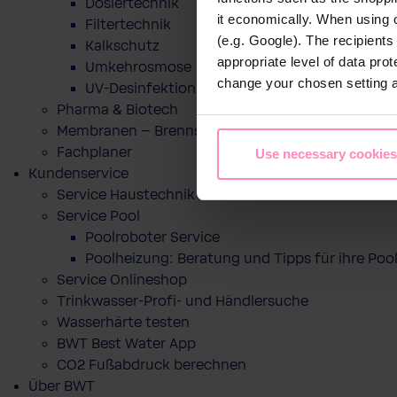
Dosiertechnik
it economically. When using 
Filtertechnik
(e.g. Google). The recipient
Kalkschutz
appropriate level of data pro
Umkehrosmose
change your chosen setting at
UV-Desinfektion
Pharma & Biotech
Membranen – Brennstoffzelle
Fachplaner
Use necessary cookies
Kundenservice
Service Haustechnik
Service Pool
Poolroboter Service
Poolheizung: Beratung und Tipps für ihre P
Service Onlineshop
Trinkwasser-Profi- und Händlersuche
Wasserhärte testen
BWT Best Water App
CO2 Fußabdruck berechnen
Über BWT