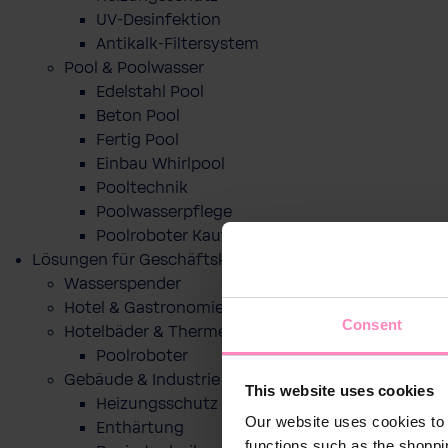
UV-Desinfektion
Antikalk-Filtersystem
Pool & Poolwasser
Edelstahl Pool
Beton Pool
Fertig Pool
Einbau Whirlpool
Pooltechnik
Poolwasserpflege
Poolroboter Kaufberatung und Tipps
Lösungen für Geschäftskunden
Wasserspender
Hotel & Gastronomie
Consent
Hotelbäder & Thermen
Poolroboter
Gebäude & Industrie
This website uses cookies
Heizungsschutz
Our website uses cookies to 
Enthärtung
functions such as the shoppi