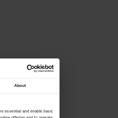
About
e essential and enable basic
nline offering and to operate