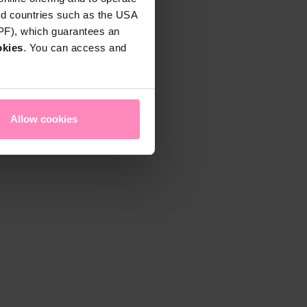
rd countries such as the USA
DPF), which guarantees an
okies
. You can access and
Allow cookies