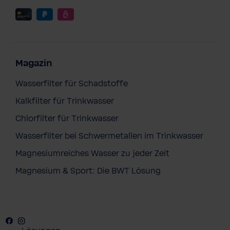
Magazin
Wasserfilter für Schadstoffe
Kalkfilter für Trinkwasser
Chlorfilter für Trinkwasser
Wasserfilter bei Schwermetallen im Trinkwasser
Magnesiumreiches Wasser zu jeder Zeit
BWT Sneaker
Magnesium & Sport: Die BWT Lösung
89,90 €
Preise inkl. MwSt. zzgl. Versandkosten
In den Warenkorb
Facebook
Youtube
Instagram
Pinterest