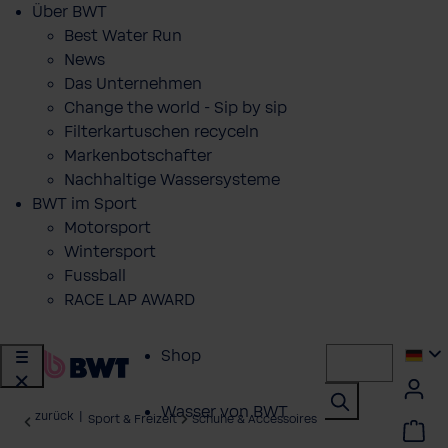
Über BWT
Best Water Run
News
Das Unternehmen
Change the world - Sip by sip
Filterkartuschen recyceln
Markenbotschafter
Nachhaltige Wassersysteme
BWT im Sport
Motorsport
Wintersport
Fussball
RACE LAP AWARD
Shop
Wasser von BWT
zurück
|
Sport & Freizeit
Schuhe & Accessoires