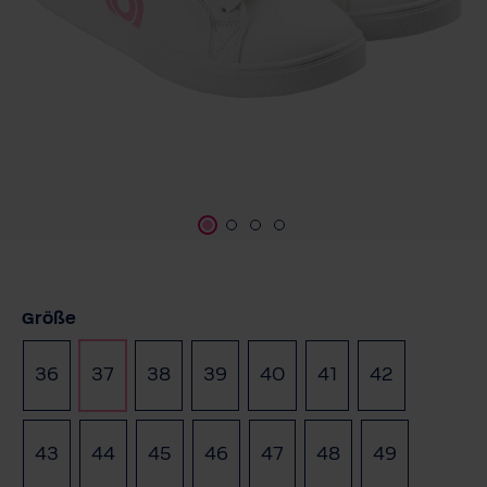
auswählen
Größe
36
37
38
39
40
41
42
43
44
45
46
47
48
49
(Diese Option ist zurzeit
(Diese Option ist 
(Diese Opti