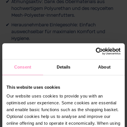
Atmungsaktiv: Dank des Obermaterials aus
s
hochwertigem Polyurethan und des recycelten
Mesh-Polyester-Innenfutters.
Herausnehmbare Einlegesohle: Einfach
auswechselbar für maximalen Komfort und
Hygiene.
Nachhaltig: Laufsohle aus Gummi mit 30%
recyceltem Material. Stylisches
Design: Weiß/dunkelblauer Sneaker im modernen
Consent
Details
About
BWT-Design.
Hochwertige Materialien: Langlebiges
This website uses cookies
Obermaterial und Innenfutter für besten
Tragekomfort.
Our website uses cookies to provide you with an
optimised user experience. Some cookies are essential
and enable basic functions such as the shopping basket.
Optional cookies help us to analyse and improve our
online offering and to operate it economically. When using