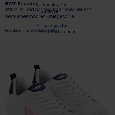
BWT Sneaker
Produkte für
Stilvoller und nachhaltiger Sneaker mit
Zuhause
herausnehmbarer Einlegesohle
Lösungen für
Produktnummer: 9010625026485
Geschäftskunden
ildergalerie überspringen
Kundenservice
Über BWT
BWT im Sport