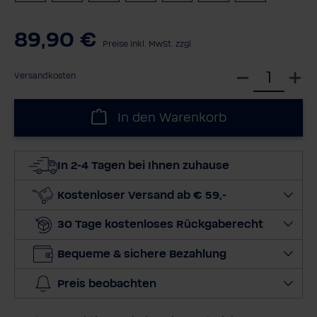
89,90 €
Preise inkl. MwSt. zzgl.
W
Versandkosten
ä
h
In den Warenkorb
l
e
d
In 2-4 Tagen bei Ihnen zuhause
i
e
Kostenloser Versand ab € 59,-
M
30 Tage kostenloses Rückgaberecht
e
n
Bequeme & sichere Bezahlung
g
e
Preis beobachten
a
u