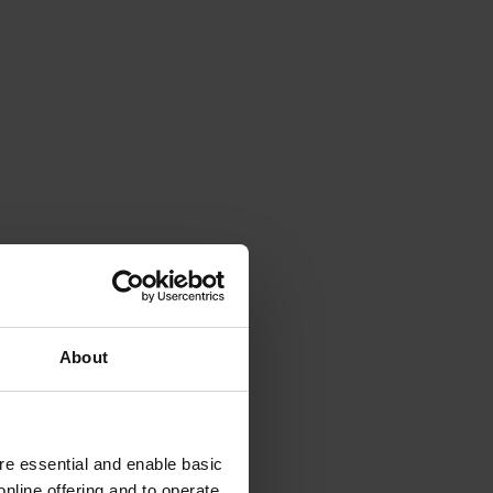
About
e essential and enable basic
nline offering and to operate