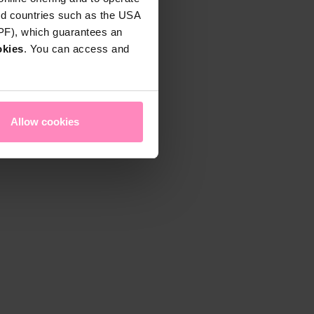
rd countries such as the USA
DPF), which guarantees an
okies
. You can access and
Allow cookies