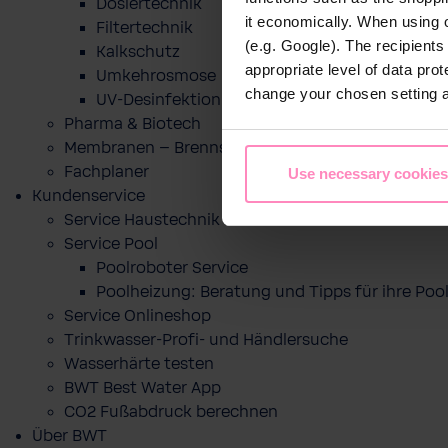
Dosiertechnik
it economically. When using 
Filtertechnik
(e.g. Google). The recipient
Kalkschutz
appropriate level of data pro
Umkehrosmose
change your chosen setting at
UV-Desinfektion
Pharma & Biotech
Membranen – Brennstoffzelle
Fachplaner
Use necessary cookies
Kundenservice
Service Haustechnik
Service Pool
Poolroboter Service
Poolheizung: Beratung und Tipps für ihre P
Service Onlineshop
Trinkwasser-Profi- und Händlersuche
Wasserhärte testen
BWT Best Water App
CO2 Fußabdruck berechnen
Über BWT