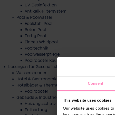
UV-Desinfektion
Antikalk-Filtersystem
Pool & Poolwasser
Edelstahl Pool
Beton Pool
Fertig Pool
Einbau Whirlpool
Pooltechnik
Poolwasserpflege
Poolroboter Kaufberatung und Tipps
Lösungen für Geschäftskunden
Wasserspender
Hotel & Gastronomie
Consent
Hotelbäder & Thermen
Poolroboter
Gebäude & Industrie
This website uses cookies
Heizungsschutz
Our website uses cookies to 
Enthärtung
functions such as the shoppi