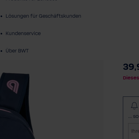
Lösungen für Geschäftskunden
Kundenservice
Über BWT
39,
BWT im Sport
Dieses
... 
I
h