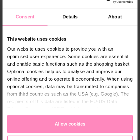
können Sie mit den BWT Filterkartuschen
Plastikmüll reduzieren. Mit jedem Schluck kann
Consent
Details
About
Plastikabfall vermieden werden. Dabei wird die
Umwelt gleich mehrfach geschont: Nicht nur der
Müllberg schrumpft, auch der CO2-​Fußabdruck
wird kleiner, da Transportwege von
This website uses cookies
Flaschenwasser entfallen.
Our website uses cookies to provide you with an
optimised user experience. Some cookies are essential
and enable basic functions such as the shopping basket.
Optional cookies help us to analyse and improve our
online offering and to operate it economically. When using
optional cookies, data may be transmitted to companies
from third countries such as the USA (e.g. Google). The
recipients of this data are listed in the EU-US Data
Privacy Framework (DPF), which guarantees an
appropriate level of data protection. You can
accept all
cookies
or
only allow necessary cookies
. You can
Allow cookies
access and change your chosen setting at any time in
the footer of this website.