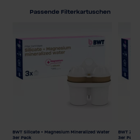
Passende Filterkartuschen
BWT Silicate + Magnesium Mineralized Water
BWT ZINC 
Filtertechnologie
Filtertec
3er Pack
3er Pack