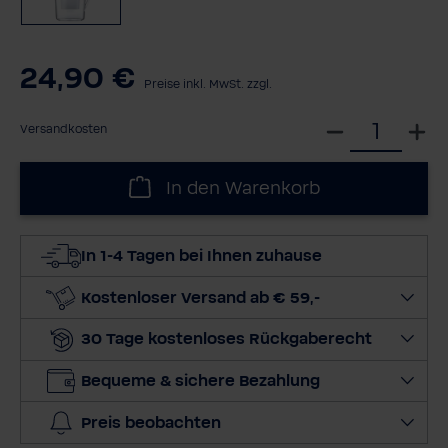
24,90 €
Preise inkl. MwSt. zzgl.
W
Versandkosten
ä
h
In den Warenkorb
l
e
d
In 1-4 Tagen bei Ihnen zuhause
i
e
Kostenloser Versand ab € 59,-
M
30 Tage kostenloses Rückgaberecht
e
n
Bequeme & sichere Bezahlung
g
e
Preis beobachten
a