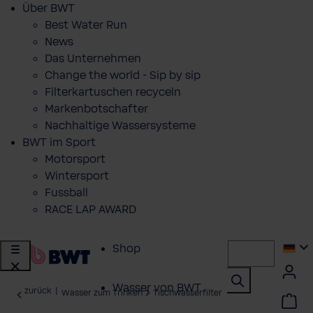
Über BWT
Best Water Run
News
Das Unternehmen
Change the world - Sip by sip
Filterkartuschen recyceln
Markenbotschafter
Nachhaltige Wassersysteme
BWT im Sport
Motorsport
Wintersport
Fussball
RACE LAP AWARD
Shop
Wasser von BWT
zurück
|
Wasser zum Trinken
Tischwasserfilter