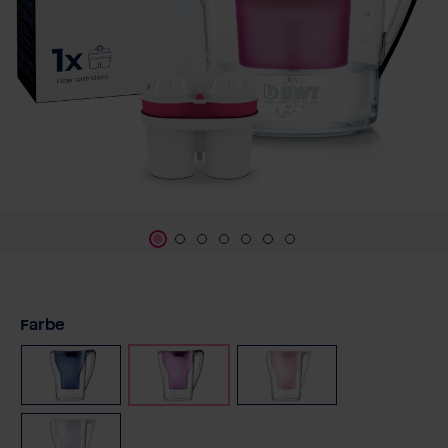
auswählen
Farbe
Blau
Aubergine
Rosa
Weiß