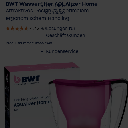
BWT Wasserfilter AQUAlizer Home
Produkte für
Attraktives Design mit optimalem
Zuhause
ergonomischem Handling
Lösungen für
Geschäftskunden
Produktnummer: 125557843
Kundenservice
ildergalerie überspringen
Über BWT
BWT im Sport