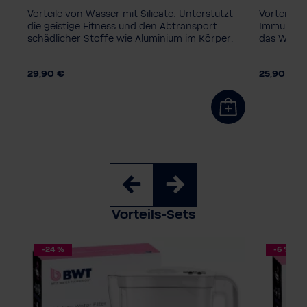
Magnesium
ZINC + Magnesium
Magnes
Vorteile von Wasser mit Silicate: Unterstützt
Vorteile v
Silicate + Magnesium
Silicate
die geistige Fitness und den Abtransport
Immunsyst
schädlicher Stoffe wie Aluminium im Körper.
das Wachs
Balanced Alkalized + Magnesium
Balance
Soft Extra
Soft Ext
29,90 €
25,90 €
Verpackungseinheit
Verpacku
k
3 Stück
1+3 Refill
6 Stück
12 Stück
3 Stück
Vorteils-Sets
-24 %
-6 %