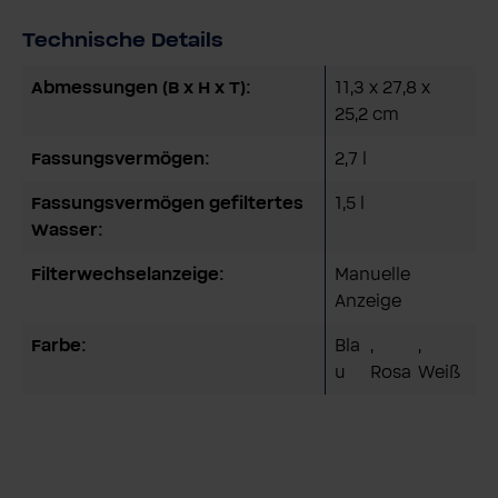
Technische Details
Abmessungen (B x H x T):
11,3 x 27,8 x
25,2 cm
Fassungsvermögen:
2,7 l
Fassungsvermögen gefiltertes
1,5 l
Wasser:
Filterwechselanzeige:
Manuelle
Anzeige
Farbe:
Bla
,
,
u
Rosa
Weiß