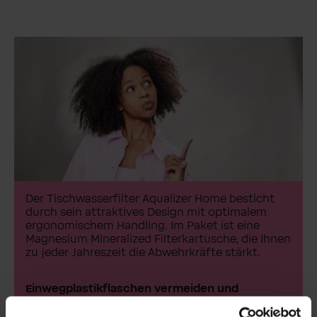
Der Tischwasserfilter Aqualizer Home besticht
durch sein attraktives Design mit optimalem
ergonomischem Handling. Im Paket ist eine
Magnesium Mineralized Filterkartusche, die Ihnen
zu jeder Jahreszeit die Abwehrkräfte stärkt.
Einwegplastikflaschen vermeiden und
regionales Leitungswasser nutzen
Durch die Nutzung Ihres lokalen Leitungswassers