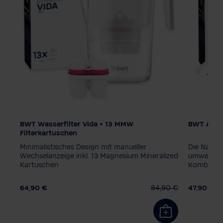
BWT Wasserfilter Vida + 13 MMW
BWT AQUAl
Farbe
Filterkartuschen
Minimalistisches Design mit manueller
Die Nachh
Wechselanzeige inkl. 13 Magnesium Mineralized
umweltfre
Kartuschen
Kombinati
0 €
64,90 €
84,90 €
47,90 €