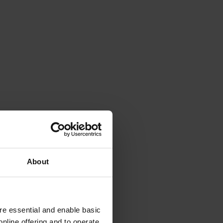
About
e essential and enable basic
nline offering and to operate