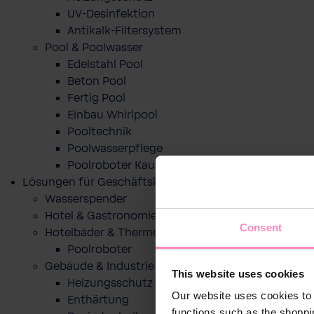
UV-Desinfektion
Antikalk-Filtersystem
Pool & Poolwasser
Edelstahl Pool
Beton Pool
Fertig Pool
Einbau Whirlpool
Pooltechnik
Poolwasserpflege
Poolroboter Kaufberatung und Tipps
Lösungen für Geschäftskunden
Wasserspender
Hotel & Gastronomie
Consent
Hotelbäder & Thermen
Poolroboter
Gebäude & Industrie
This website uses cookies
Heizungsschutz
Our website uses cookies to 
Enthärtung
functions such as the shoppi