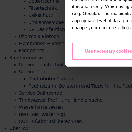
Dosiertechnik
it economically. When using 
Filtertechnik
(e.g. Google). The recipient
Kalkschutz
appropriate level of data pro
Umkehrosmose
change your chosen setting at
UV-Desinfektion
Pharma & Biotech
Membranen – Brennstoffzelle
Fachplaner
Use necessary cookies
Kundenservice
Service Haustechnik
Service Pool
Poolroboter Service
Poolheizung: Beratung und Tipps für ihre P
Service Onlineshop
Trinkwasser-Profi- und Händlersuche
Wasserhärte testen
BWT Best Water App
CO2 Fußabdruck berechnen
Über BWT