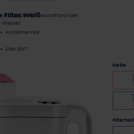
 Filter Weiß
Lösungen für Geschäftskunden
em Wasser
Kundenservice
Über BWT
au
Farbe
BWT im Sport
Filtertec