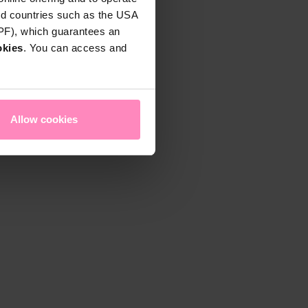
rd countries such as the USA
DPF), which guarantees an
okies
. You can access and
Allow cookies