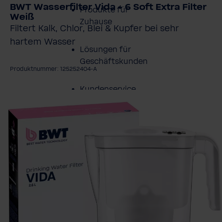
BWT Wasserfilter Vida + 6 Soft Extra Filter
Produkte für
Weiß
Zuhause
Filtert Kalk, Chlor, Blei & Kupfer bei sehr
hartem Wasser
Lösungen für
Geschäftskunden
Produktnummer: 125252404-A
Kundenservice
ildergalerie überspringen
Über BWT
BWT im Sport