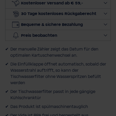
e
Kostenloser Versand ab € 59,-
M
30 Tage kostenloses Rückgaberecht
e
n
Bequeme & sichere Bezahlung
g
e
Preis beobachten
a
u
Der manuelle Zähler zeigt das Datum für den
s
optimalen Kartuschenwechsel an.
Die Einfüllklappe öffnet automatisch, sobald der
Wasserstrahl auftrifft, so kann der
Tischwasserfilter ohne Wasserspritzen befüllt
werden
Der Tischwasserfilter passt in jede gängige
Kühlschranktür
Das Produkt ist spülmaschinentauglich
Der Vida ist BPA frei und hergestellt aus