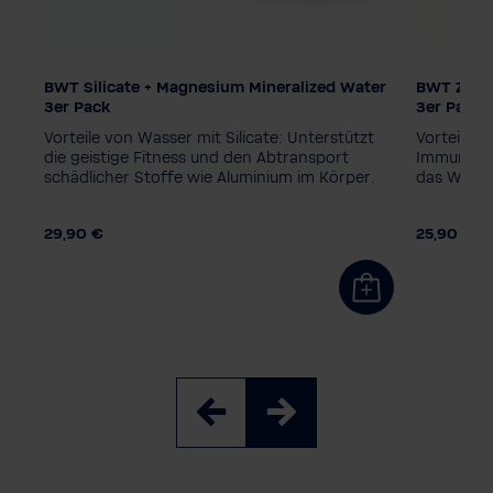
BWT Silicate + Magnesium Mineralized Water
BWT ZINC 
Filtertechnologie
Filtertec
3er Pack
3er Pack
Magnesium
ZINC + Magnesium
Magnes
Vorteile von Wasser mit Silicate: Unterstützt
Vorteile v
Silicate + Magnesium
Silicate
die geistige Fitness und den Abtransport
Immunsyst
schädlicher Stoffe wie Aluminium im Körper.
das Wachs
Balanced Alkalized + Magnesium
Balance
Soft Extra
Soft Ext
29,90 €
25,90 €
Verpackungseinheit
Verpacku
k
3 Stück
1+3 Refill
6 Stück
12 Stück
3 Stück