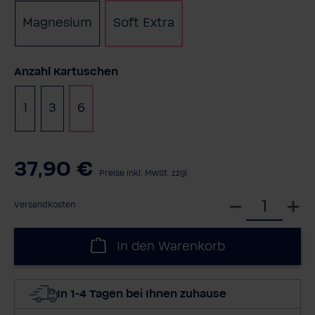
Magnesium
Soft Extra
auswählen
Anzahl Kartuschen
1
3
6
37,90 €
Preise inkl. MwSt. zzgl.
W
Versandkosten
ä
h
In den Warenkorb
l
e
d
In 1-4 Tagen bei Ihnen zuhause
i