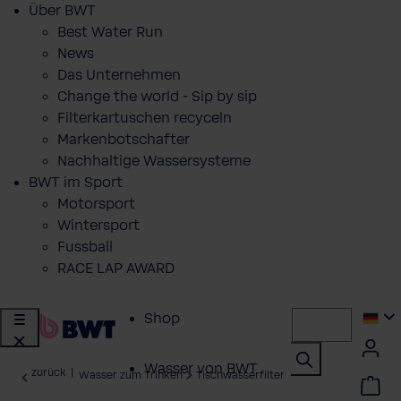
Über BWT
Best Water Run
News
Das Unternehmen
Change the world - Sip by sip
Filterkartuschen recyceln
Markenbotschafter
Nachhaltige Wassersysteme
BWT im Sport
Motorsport
Wintersport
Fussball
RACE LAP AWARD
Shop
Wasser von BWT
zurück
|
Wasser zum Trinken
Tischwasserfilter