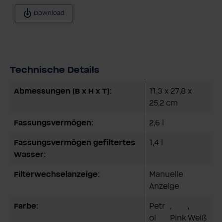
Download
Technische Details
Abmessungen (B x H x T):
11,3 x 27,8 x
25,2 cm
Fassungsvermögen:
2,6 l
Fassungsvermögen gefiltertes
1,4 l
Wasser:
Filterwechselanzeige:
Manuelle
Anzeige
Farbe:
Petr
,
,
ol
Pink
Weiß