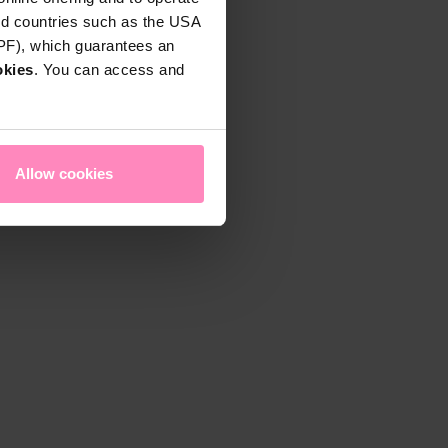
rd countries such as the USA
DPF), which guarantees an
okies
. You can access and
Allow cookies