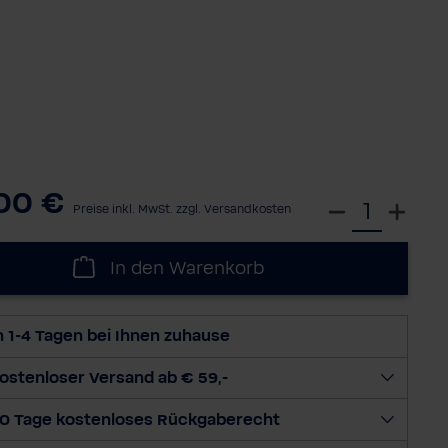
00 €
W
Preise inkl. MwSt. zzgl. Versandkosten
ä
h
In den Warenkorb
l
e
d
n 1-4 Tagen bei Ihnen zuhause
i
e
ostenloser Versand ab € 59,-
M
0 Tage kostenloses Rückgaberecht
e
n