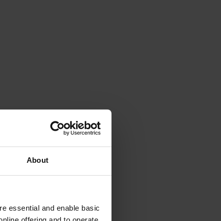
About
e essential and enable basic
nline offering and to operate