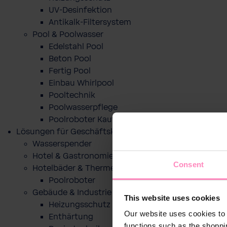
UV-Desinfektion
Antikalk-Filtersystem
Pool & Poolwasser
Edelstahl Pool
Beton Pool
Fertig Pool
Einbau Whirlpool
Pooltechnik
Poolwasserpflege
Poolroboter Kaufberatung und Tipps
Lösungen für Geschäftskunden
Wasserspender
Hotel & Gastronomie
Consent
Hotelbäder & Thermen
Poolroboter
Gebäude & Industrie
This website uses cookies
Heizungsschutz
Our website uses cookies to 
Enthärtung
functions such as the shoppi