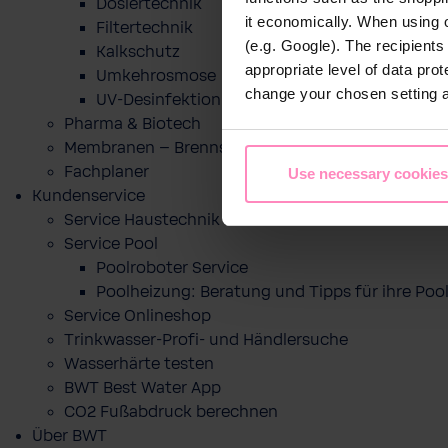
Dosiertechnik
it economically. When using 
Filtertechnik
(e.g. Google). The recipient
Kalkschutz
appropriate level of data pro
Umkehrosmose
change your chosen setting at
UV-Desinfektion
Pharma & Biotech
Membranen – Brennstoffzelle
Fachplaner
Use necessary cookies
Kundenservice
Service Haustechnik
Service Pool
Poolroboter Service
Poolheizung: Beratung und Tipps für ihre P
Service Onlineshop
Trinkwasser-Profi- und Händlersuche
Wasserhärte testen
BWT Best Water App
CO2 Fußabdruck berechnen
Über BWT