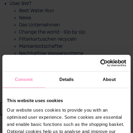
Über BWT
Best Water Run
News
Das Unternehmen
Change the world - Sip by sip
Filterkartuschen recyceln
Markenbotschafter
Nachhaltige Wassersysteme
BWT im Sport
Motorsport
Wintersport
Consent
Details
About
Fussball
RACE LAP AWARD
This website uses cookies
Shop
Our website uses cookies to provide you with an
optimised user experience. Some cookies are essential
Wasser von BWT
and enable basic functions such as the shopping basket.
zurück
|
Optional cookies help us to analyse and improve our