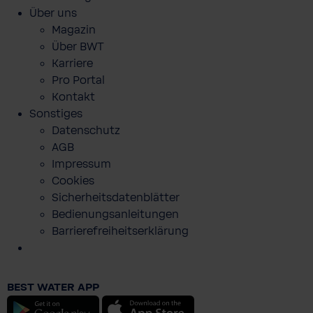
Über uns
Magazin
Über BWT
Karriere
Pro Portal
Kontakt
Sonstiges
Datenschutz
AGB
Impressum
Cookies
Sicherheitsdatenblätter
Bedienungsanleitungen
Barrierefreiheitserklärung
BEST WATER APP
Ecosoft 3P Grey Duplex 10" filter
Android
iOS
housing, connection 1"