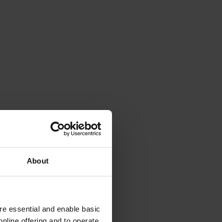
About
e essential and enable basic
nline offering and to operate