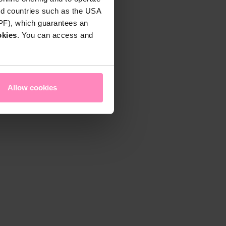
rd countries such as the USA
DPF), which guarantees an
okies
. You can access and
Allow cookies