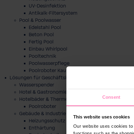
UV-Desinfektion
Antikalk-Filtersystem
Pool & Poolwasser
Edelstahl Pool
Beton Pool
Fertig Pool
Einbau Whirlpool
Pooltechnik
Poolwasserpflege
Poolroboter Kaufberatung und Tipps
Lösungen für Geschäftskunden
Wasserspender
Hotel & Gastronomie
Consent
Hotelbäder & Thermen
Poolroboter
Gebäude & Industrie
This website uses cookies
Heizungsschutz
Our website uses cookies to 
Enthärtung
functions such as the shoppi