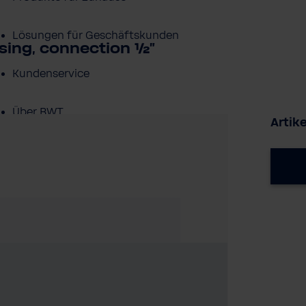
Lösungen für Geschäftskunden
using, connection ½"
Kundenservice
Über BWT
Artike
BWT im Sport