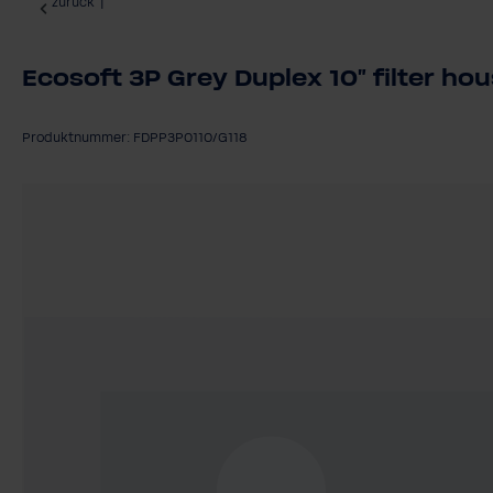
zurück
|
Ecosoft 3P Grey Duplex 10" filter ho
Produktnummer: FDPP3P0110/G118
Bildergalerie überspringen