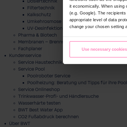
Dosiertechnik
it economically. When using 
Filtertechnik
(e.g. Google). The recipient
Kalkschutz
appropriate level of data pro
Umkehrosmose
change your chosen setting at
UV-Desinfektion
Pharma & Biotech
Membranen – Brennstoffzelle
Fachplaner
Use necessary cookies
Kundenservice
Service Haustechnik
Service Pool
Poolroboter Service
Poolheizung: Beratung und Tipps für ihre P
Service Onlineshop
Trinkwasser-Profi- und Händlersuche
Wasserhärte testen
BWT Best Water App
CO2 Fußabdruck berechnen
Über BWT