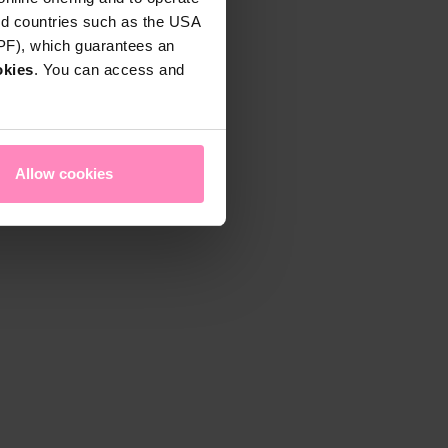
rd countries such as the USA
DPF), which guarantees an
okies
. You can access and
Allow cookies