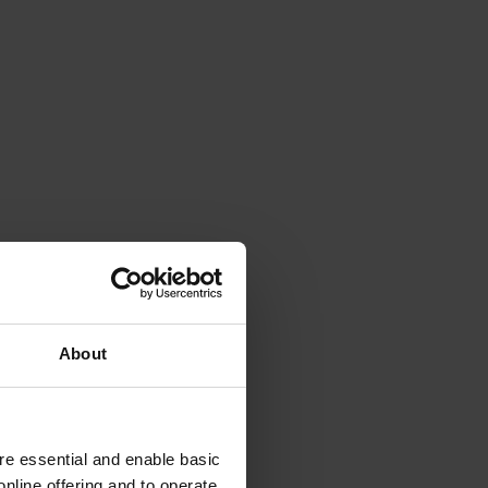
About
e essential and enable basic
nline offering and to operate