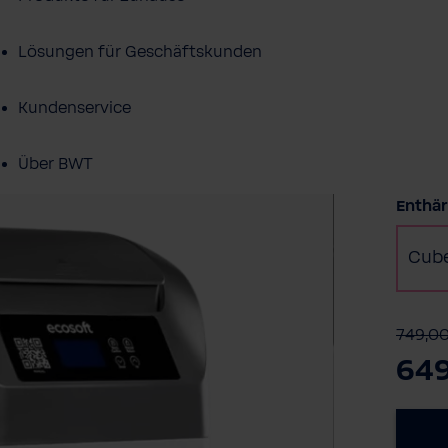
Lösungen für Geschäftskunden
Kundenservice
Über BWT
Enthär
BWT im Sport
Cub
749,0
649