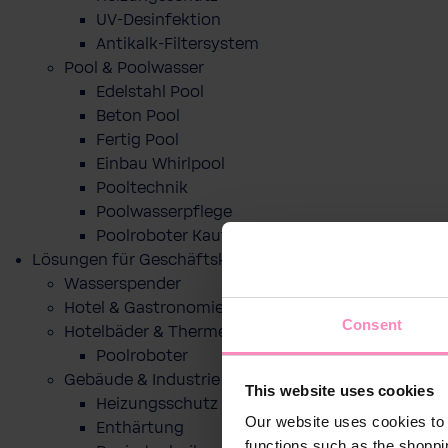
UV-Desinfektion
Antikalk-Filtersystem
Pool & Poolwasser
Edelstahl Pool
Beton Pool
Fertig Pool
Einbau Whirlpool
Pooltechnik
Poolwasserpflege
Poolroboter Kaufberatung und Tipps
Lösungen für Geschäftskunden
Wasserspender
Hotel & Gastronomie
Consent
Hotelbäder & Thermen
Poolroboter
Gebäude & Industrie
This website uses cookies
Heizungsschutz
Our website uses cookies to 
Enthärtung
functions such as the shoppi