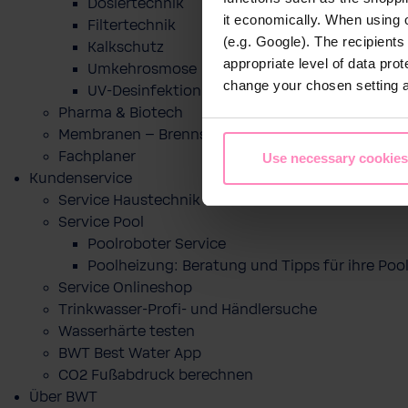
Dosiertechnik
it economically. When using 
Filtertechnik
(e.g. Google). The recipient
Kalkschutz
appropriate level of data pro
Umkehrosmose
change your chosen setting at
UV-Desinfektion
Pharma & Biotech
Membranen – Brennstoffzelle
Fachplaner
Use necessary cookies
Kundenservice
Service Haustechnik
Service Pool
Poolroboter Service
Poolheizung: Beratung und Tipps für ihre P
Service Onlineshop
Trinkwasser-Profi- und Händlersuche
Wasserhärte testen
BWT Best Water App
CO2 Fußabdruck berechnen
Über BWT