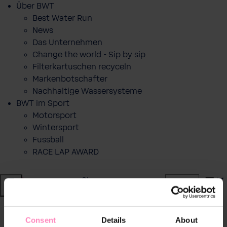
Über BWT
Best Water Run
News
Das Unternehmen
Change the world - Sip by sip
Filterkartuschen recyceln
Markenbotschafter
Nachhaltige Wassersysteme
BWT im Sport
Motorsport
Wintersport
Fussball
RACE LAP AWARD
Shop
Wasser von BWT
zurück
|
Consent
Details
About