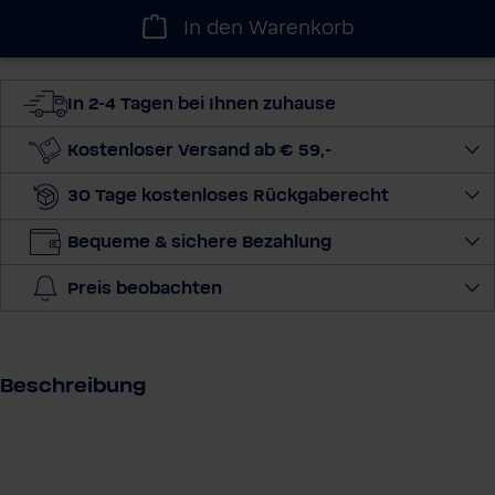
h
In den Warenkorb
l
e
d
In 2-4 Tagen bei Ihnen zuhause
i
e
Kostenloser Versand ab € 59,-
M
30 Tage kostenloses Rückgaberecht
e
n
Bequeme & sichere Bezahlung
g
e
Preis beobachten
a
u
s
Beschreibung