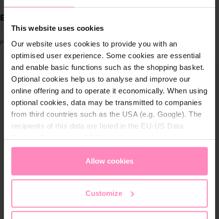
Produkte für
Ecosoft Hochdruck-Sedimentfilter 1/2″
Zuhause
This website uses cookies
Our website uses cookies to provide you with an
Produktnummer: FPV12PECO
Lösungen für
optimised user experience. Some cookies are essential
Geschäftskunden
and enable basic functions such as the shopping basket.
ergalerie überspringen
Optional cookies help us to analyse and improve our
Kundenservice
online offering and to operate it economically. When using
optional cookies, data may be transmitted to companies
from third countries such as the USA (e.g. Google). The
Über BWT
recipients of this data are listed in the EU-US Data
Privacy Framework (DPF), which guarantees an
BWT im Sport
appropriate level of data protection. You can
accept all
cookies
or
only allow necessary cookies
. You can
Allow cookies
access and change your chosen setting at any time in
the footer of this website.
Customize