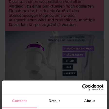
Dies stellt einen wesentlichen Vorteil im
Vergleich zu einer punktuellen hoch dosierten
Einnahme dar, bei der ein Großteil des
überschüssigen Magnesiums wieder
ausgeschieden wird und zusätzliche, unnötige
Salze dem Körper zugeführt werden.
Consent
Details
About