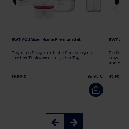
BWT AQUAlizer Home Premium Set
BWT AQUAl
Elegantes Design, einfache Bedienung und
Die Nachh
zed
frisches Trinkwasser für jeden Tag
umweltfre
Kombinati
0 €
19,90 €
39,90 €
47,90 €