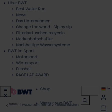
Über BWT
Best Water Run
News
Das Unternehmen
Change the world - Sip by sip
Filterkartuschen recyceln
Markenbotschafter
Nachhaltige Wassersysteme
BWT im Sport
Motorsport
Wintersport
Fussball
RACE LAP AWARD
Shop
Wasser von BWT
zurück
|
Wasser zum Trinken
Filterkartuschen