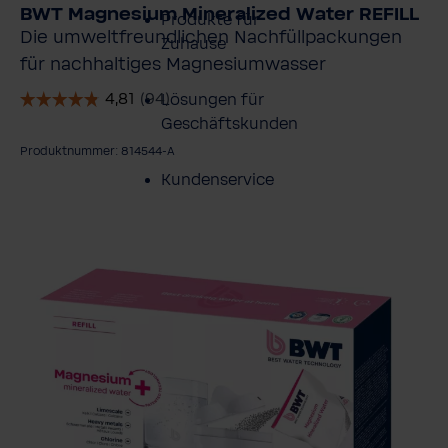
BWT Magnesium Mineralized Water REFILL
Produkte für
Die umweltfreundlichen Nachfüllpackungen
Zuhause
für nachhaltiges Magnesiumwasser
Lösungen für
Geschäftskunden
Produktnummer: 814544-A
Kundenservice
ildergalerie überspringen
Über BWT
BWT im Sport