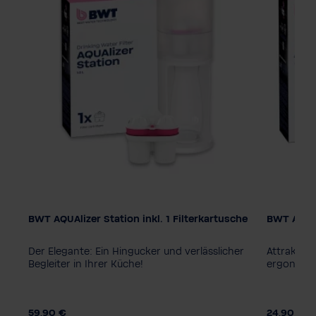
BWT AQUAlizer Station inkl. 1 Filterkartusche
BWT AQUAl
Farbe
Der Elegante: Ein Hingucker und verlässlicher
Attraktiv
Begleiter in Ihrer Küche!
ergonomi
59,90 €
24,90 €