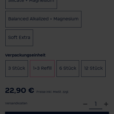
Silicate + Magnesium
(Diese Option ist zurzeit nicht 
Balanced Alkalized + Magnesium
(Diese Option ist z
Soft Extra
(Diese Option ist zurzeit nicht verfügbar.)
auswählen
Verpackungseinheit
3 Stück
1+3 Refill
6 Stück
12 Stück
22,90 €
Preise inkl. MwSt. zzgl.
W
Versandkosten
ä