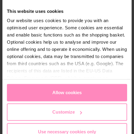
This website uses cookies
Our website uses cookies to provide you with an
optimised user experience. Some cookies are essential
and enable basic functions such as the shopping basket.
Welche Schadstoffe kann man
Optional cookies help us to analyse and improve our
aus dem Wasser filtern?
online offering and to operate it economically. When using
optional cookies, data may be transmitted to companies
Kalk*:
In Gebieten mit hartem Wasser ist Kalk
from third countries such as the USA (e.g. Google). The
ein Problem, weil sein Vorkommen
Haushaltsgeräte schädigt.
recipients of this data are listed in the EU-US Data
Privacy Framework (DPF), which guarantees an
Chlor:
In der Anwendung als
appropriate level of data protection. You can
accept all
Desinfektionsmittel schützt Chlor vor Bakterien,
im Trinkwasser beeinträchtigt es den
cookies
or
only allow necessary cookies
. You can
Allow cookies
Geschmack.
access and change your chosen setting at any time in
the footer of this website.
Schwermetalle:
Blei und andere
Customize
Schwermetalle können über alte Leitungen in Ihr
Trinkwasser gelangen und stellen ein
Gesundheitsrisiko dar.
Use necessary cookies only