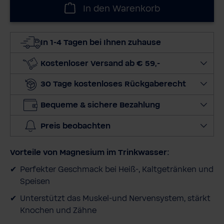
h
In den Warenkorb
l
e
d
In 1-4 Tagen bei Ihnen zuhause
i
e
Kostenloser Versand ab € 59,-
M
30 Tage kostenloses Rückgaberecht
e
n
Bequeme & sichere Bezahlung
g
e
Preis beobachten
a
u
Vorteile von Magnesium im Trinkwasser:
s
Perfekter Geschmack bei Heiß-, Kaltgetränken und
Speisen
Unterstützt das
Muskel-und Nervensystem, stärkt
Knochen und Zähne