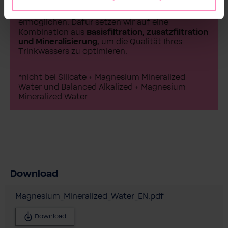
Unser Ziel ist es, Ihnen nicht nur reines, sondern
auch wohlschmeckendes Wasser zu
ermöglichen. Dafür setzen wir auf eine
Kombination aus
Basisfiltration, Zusatzfiltration
und Mineralisierung,
um die Qualität Ihres
Trinkwassers zu optimieren.
*nicht bei Silicate + Magnesium Mineralized
Water und Balanced Alkalized + Magnesium
Mineralized Water
Download
Magnesium_Mineralized_Water_EN.pdf
Download