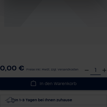
0,00 €
W
Preise inkl. MwSt. zzgl. Versandkosten
ä
h
In den Warenkorb
l
e
d
In 1-3 Tagen bei Ihnen zuhause
i