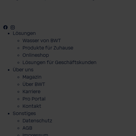
Facebook
Youtube
Instagram
Pinterest
Lösungen
Wasser von BWT
Produkte für Zuhause
Onlineshop
Lösungen für Geschäftskunden
Über uns
Magazin
Über BWT
Karriere
Pro Portal
Kontakt
Sonstiges
Datenschutz
AGB
Impressum