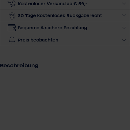
e
Kostenloser Versand ab € 59,-
M
30 Tage kostenloses Rückgaberecht
e
n
Bequeme & sichere Bezahlung
g
e
Preis beobachten
a
u
s
Beschreibung