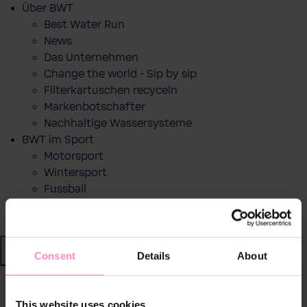
Über BWT
Best Water Run
News
Das Unternehmen
Change the world - Sip by sip
Filterkartuschen recyceln
Markenbotschafter
Nachhaltige Wassersysteme
BWT im Sport
Motorsport
Wintersport
Fussball
RACE LAP AWARD
Shop
Consent
Details
About
Wasser von BWT
zurück
|
This website uses cookies