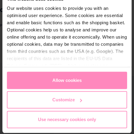
Produkte für
Our website uses cookies to provide you with an
Optidate For Penguin/Vida manuell
Zuhause
optimised user experience. Some cookies are essential
and enable basic functions such as the shopping basket.
Produktnummer: 370510
Optional cookies help us to analyse and improve our
Lösungen für
online offering and to operate it economically. When using
Geschäftskunden
ergalerie überspringen
optional cookies, data may be transmitted to companies
from third countries such as the USA (e.g. Google). The
Kundenservice
recipients of this data are listed in the EU-US Data
Privacy Framework (DPF), which guarantees an
Über BWT
appropriate level of data protection. You can
accept all
cookies
or
only allow necessary cookies
. You can
Allow cookies
access and change your chosen setting at any time in
BWT im Sport
the footer of this website.
Customize
Use necessary cookies only