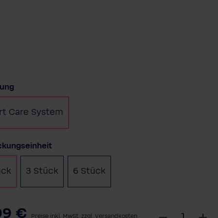
auswählen
rung
t Care System
auswählen
ckungseinheit
ück
3 Stück
6 Stück
99 €
W
Preise inkl. MwSt. zzgl. Versandkosten