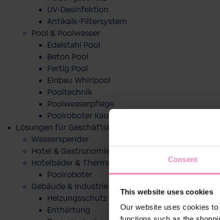
UV-Desinfektion
Antikalk-Filtersystem
Pool & Poolwasser
Edelstahl Pool
Beton Pool
Fertig Pool
Einbau Whirlpool
Pooltechnik
Poolwasserpflege
Poolroboter Kaufberatung und Tipps
Lösungen für Geschäftskunden
Wasserspender
Hotel & Gastronomie
Consent
Hotelbäder & Thermen
Poolroboter
Gebäude & Industrie
This website uses cookies
Heizungsschutz
Our website uses cookies to 
Enthärtung
functions such as the shoppi