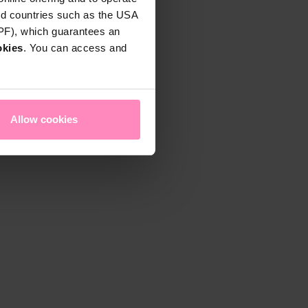
rd countries such as the USA
DPF), which guarantees an
okies
. You can access and
Allow cookies