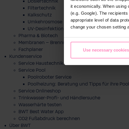
Dosiertechnik
it economically. When using 
Filtertechnik
(e.g. Google). The recipient
Kalkschutz
appropriate level of data pro
Umkehrosmose
change your chosen setting at
UV-Desinfektion
Pharma & Biotech
Membranen – Brennstoffzelle
Fachplaner
Use necessary cookies
Kundenservice
Service Haustechnik
Service Pool
Poolroboter Service
Poolheizung: Beratung und Tipps für ihre P
Service Onlineshop
Trinkwasser-Profi- und Händlersuche
Wasserhärte testen
BWT Best Water App
CO2 Fußabdruck berechnen
Über BWT