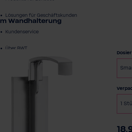
Lösungen für Geschäftskunden
rom Wandhalterung
Kundenservice
Über BWT
Dosie
BWT im Sport
Smar
Verpa
1 St
18,