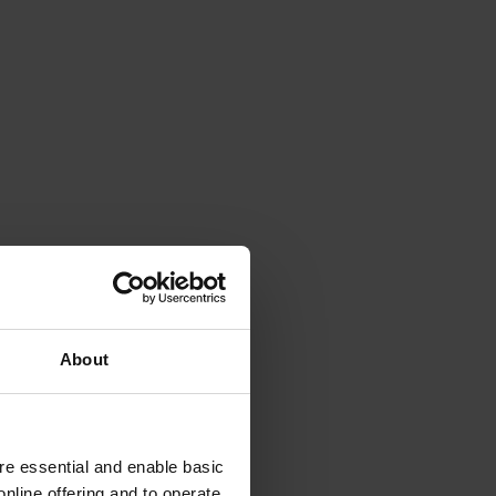
About
e essential and enable basic
nline offering and to operate