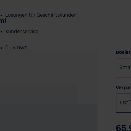
Lösungen für Geschäftskunden
ml
Kundenservice
Über BWT
Dosie
BWT im Sport
Smar
Verpa
1 St
65,