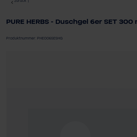
zurück
|
PURE HERBS - Duschgel 6er SET 300 
Produktnummer: PHE006SESHG
Bildergalerie überspringen