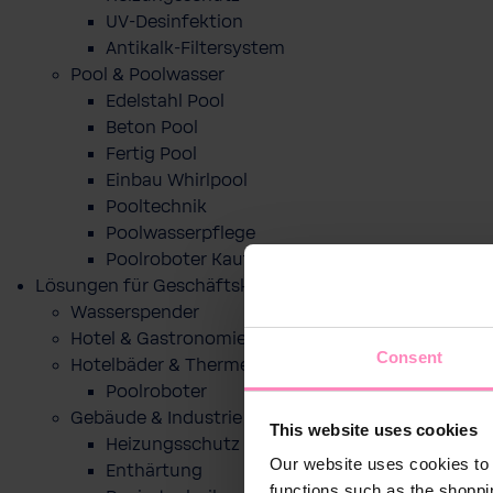
UV-Desinfektion
Antikalk-Filtersystem
Pool & Poolwasser
Edelstahl Pool
Beton Pool
Fertig Pool
Einbau Whirlpool
Pooltechnik
Poolwasserpflege
Poolroboter Kaufberatung und Tipps
Lösungen für Geschäftskunden
Wasserspender
Hotel & Gastronomie
Consent
Hotelbäder & Thermen
Poolroboter
Gebäude & Industrie
This website uses cookies
Heizungsschutz
Our website uses cookies to 
Enthärtung
functions such as the shoppi