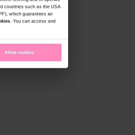
rd countries such as the USA
DPF), which guarantees an
okies
. You can access and
Allow cookies