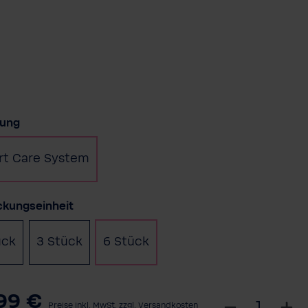
auswählen
rung
t Care System
auswählen
ckungseinheit
ück
3 Stück
6 Stück
99 €
W
Preise inkl. MwSt. zzgl. Versandkosten