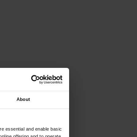
About
e essential and enable basic
nline offering and to operate