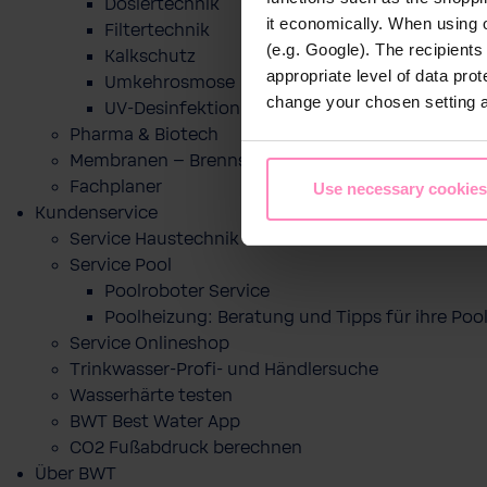
Dosiertechnik
it economically. When using 
Filtertechnik
(e.g. Google). The recipient
Kalkschutz
appropriate level of data pro
Umkehrosmose
change your chosen setting at
UV-Desinfektion
Pharma & Biotech
Membranen – Brennstoffzelle
Fachplaner
Use necessary cookies
Kundenservice
Service Haustechnik
Service Pool
Poolroboter Service
Poolheizung: Beratung und Tipps für ihre P
Service Onlineshop
Trinkwasser-Profi- und Händlersuche
Wasserhärte testen
BWT Best Water App
CO2 Fußabdruck berechnen
Über BWT