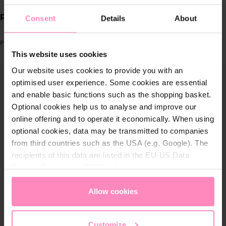
Produkte für
Produktprospekt AeroWin XP EDEL -10 pack
Consent
Details
About
Zuhause
Produktnummer: SW11037
Lösungen für
This website uses cookies
Geschäftskunden
ergalerie überspringen
Our website uses cookies to provide you with an
optimised user experience. Some cookies are essential
Kundenservice
and enable basic functions such as the shopping basket.
Optional cookies help us to analyse and improve our
online offering and to operate it economically. When using
Über BWT
optional cookies, data may be transmitted to companies
from third countries such as the USA (e.g. Google). The
BWT im Sport
recipients of this data are listed in the EU-US Data
Privacy Framework (DPF), which guarantees an
appropriate level of data protection. You can
accept all
cookies
or
only allow necessary cookies
. You can
Allow cookies
access and change your chosen setting at any time in
the footer of this website.
Customize