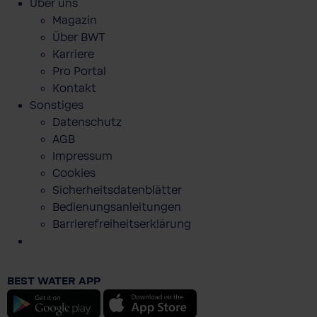
Über uns
Magazin
Über BWT
Karriere
Pro Portal
Kontakt
Sonstiges
Datenschutz
AGB
Impressum
Cookies
Sicherheitsdatenblätter
Bedienungsanleitungen
Barrierefreiheitserklärung
Produktprospekt AeroWin XP EDEL -10
pack
BEST WATER APP
0,00 €
Android
iOS
Preise inkl. MwSt. zzgl. Versandkosten