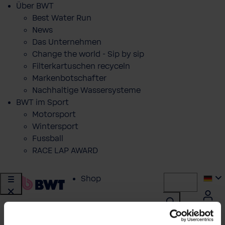
Über BWT
Best Water Run
News
Das Unternehmen
Change the world - Sip by sip
Filterkartuschen recyceln
Markenbotschafter
Nachhaltige Wassersysteme
BWT im Sport
Motorsport
Wintersport
Fussball
RACE LAP AWARD
Shop
Wasser von BWT
zurück
|
BHT - Windhager