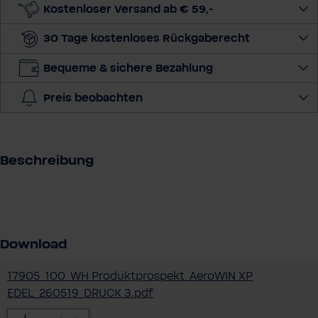
e
Kostenloser Versand ab € 59,-
M
30 Tage kostenloses Rückgaberecht
e
n
Bequeme & sichere Bezahlung
g
e
Preis beobachten
a
u
s
Beschreibung
Download
17905_100_WH Produktprospekt_AeroWIN XP
EDEL_260519_DRUCK 3.pdf