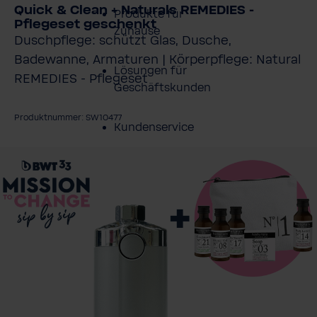
Quick & Clean + Naturals REMEDIES -
Produkte für
Pflegeset geschenkt
Zuhause
Duschpflege: schützt Glas, Dusche,
Badewanne, Armaturen | Körperpflege: Natural
Lösungen für
REMEDIES - Pflegeset
Geschäftskunden
Produktnummer: SW10477
Kundenservice
ildergalerie überspringen
Über BWT
BWT im Sport