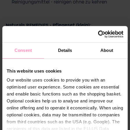
Reinigungsmittel - reinigen ohne zu kehren
Naturals REMEDIES - Pflegeset (klein):
Natürliche Inhaltsstoffe:
93-95% der
Inhaltsstoffe sind natürlichen Ursprungs
Consent
Details
About
Vegan:
Mit pflanzlichen Inhaltsstoffen und
Extrakten aus kontrolliert biologischem Anbau
Inhalt:
Duschgel 30 ml, Haar- und Körpershampoo
This website uses cookies
30 ml, Pflegespülung 30 ml, Körperlotion 30 ml
Our website uses cookies to provide you with an
optimised user experience. Some cookies are essential
and enable basic functions such as the shopping basket.
Optional cookies help us to analyse and improve our
online offering and to operate it economically. When using
optional cookies, data may be transmitted to companies
from third countries such as the USA (e.g. Google). The
recipients of this data are listed in the EU-US Data