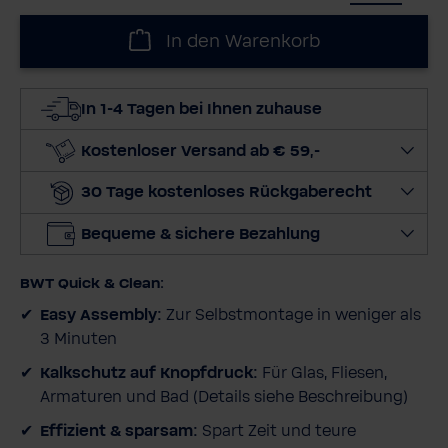
ä
h
In den Warenkorb
l
e
d
In 1-4 Tagen bei Ihnen zuhause
i
e
Kostenloser Versand ab € 59,-
M
30 Tage kostenloses Rückgaberecht
e
n
Bequeme & sichere Bezahlung
g
e
BWT Quick & Clean:
a
u
Easy Assembly:
Zur Selbstmontage in weniger als
s
3 Minuten
Kalkschutz auf Knopfdruck:
Für Glas, Fliesen,
Armaturen und Bad (Details siehe Beschreibung)
Effizient & sparsam:
Spart Zeit und teure