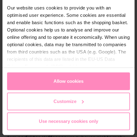
Our website uses cookies to provide you with an
optimised user experience. Some cookies are essential
Beschreibung
and enable basic functions such as the shopping basket.
Stone Mine
Optional cookies help us to analyse and improve our
Die Stone Mine Espressomaschine besticht durch ihr
online offering and to operate it economically. When using
kompaktes design kombiniert hochqualitativer
optional cookies, data may be transmitted to companies
Verarbeitung. Die Maschine besteht zur Gänze aus
from third countries such as the USA (e.g. Google). The
Metall, was für die optimale Temperaturstabilität und
recipients of this data are listed in the EU-US Data
ein perfektes Ergebnis in der Tasse sorgt.
Privacy Framework (DPF), which guarantees an
Mit einer schnellen Aufheizzeit von nur 10 Minuten
appropriate level of data protection. You can
accept all
sind Sie ohne lange Wartezeit bereit für perfekten
cookies
or
only allow necessary cookies
. You can
Allow cookies
Kaffee-Genuss. Und dank des innovativen Quick-
access and change your chosen setting at any time in
Coupling-Systems ist es besonders einfach und
the footer of this website.
Customize
schnell, die Slabs auszutauschen. Egal ob Sie
umziehen oder Ihre Einrichtung ändern, die Stone
Espresso Maschine kann sich ihrer Umgebung im
Use necessary cookies only
Handumdrehen anpassen. In Kombination mit
bestem BWT Magnesium Mineralized Wasser steht