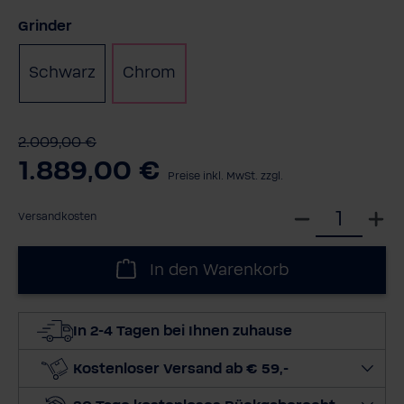
auswählen
Grinder
Schwarz
Chrom
2.009,00 €
1.889,00 €
Preise inkl. MwSt. zzgl.
W
Versandkosten
ä
h
In den Warenkorb
l
e
d
In 2-4 Tagen bei Ihnen zuhause
i
e
Kostenloser Versand ab € 59,-
M