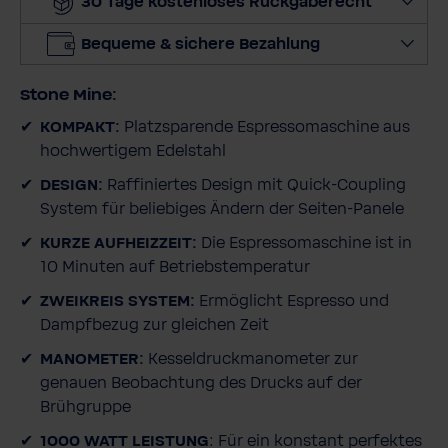
30 Tage kostenloses Rückgaberecht
e
n
Bequeme & sichere Bezahlung
g
e
Stone Mine:
a
u
KOMPAKT:
Platzsparende Espressomaschine aus
s
hochwertigem Edelstahl
DESIGN:
Raffiniertes Design mit Quick-Coupling
System für beliebiges Ändern der Seiten-Panele
KURZE AUFHEIZZEIT:
Die Espressomaschine ist in
10 Minuten auf Betriebstemperatur
ZWEIKREIS SYSTEM:
Ermöglicht Espresso und
Dampfbezug zur gleichen Zeit
MANOMETER:
Kesseldruckmanometer zur
genauen Beobachtung des Drucks auf der
Brühgruppe
1000 WATT LEISTUNG
: Für ein konstant perfektes