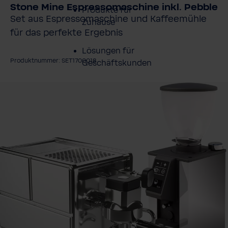
Stone Mine Espressomaschine inkl. Pebble
Produkte für
Set aus Espressomaschine und Kaffeemühle
Zuhause
für das perfekte Ergebnis
Lösungen für
Produktnummer: SET1700018
Geschäftskunden
ildergalerie überspringen
Kundenservice
Über BWT
BWT im Sport