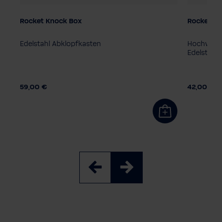
Rocket Knock Box
Rocket St
Edelstahl Abklopfkasten
Hochwerti
Edelstahl
59,00 €
42,00 €