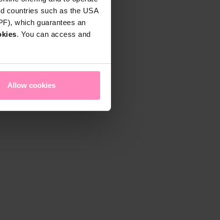
rd countries such as the USA
DPF), which guarantees an
okies
. You can access and
Allow cookies