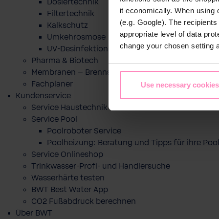
Dosiertechnik
it economically. When using 
Filtertechnik
(e.g. Google). The recipient
Kalkschutz
appropriate level of data pro
Umkehrosmose
change your chosen setting at
UV-Desinfektion
Pharma & Biotech
Membranen – Brennstoffzelle
Fachplaner
Use necessary cookies
Kundenservice
Service Haustechnik
Service Pool
Poolroboter Service
Poolheizung: Beratung und Tipps für ihre P
Service Onlineshop
Trinkwasser-Profi- und Händlersuche
Wasserhärte testen
BWT Best Water App
CO2 Fußabdruck berechnen
Über BWT