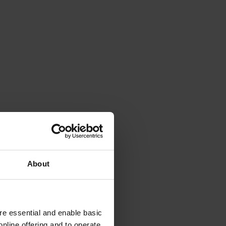
About
e essential and enable basic
nline offering and to operate