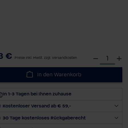
8 €
W
Preise inkl. MwSt. zzgl. Versandkosten
ä
h
In den Warenkorb
l
e
d
In 1-3 Tagen bei Ihnen zuhause
i
e
Kostenloser Versand ab € 59,-
M
30 Tage kostenloses Rückgaberecht
e
n