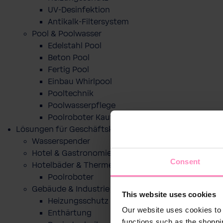
UV-Desinfektion
Antikalk-Filtersystem
Pool & Poolwasser
Edelstahl Pool
Beton Pool
Fertig Pool
Einbau Whirlpool
Pooltechnik
Poolwasserpflege
Poolroboter Kaufberatung und Tipps
Lösungen für Geschäftskunden
Wasserspender
Hotel & Gastronomie
Consent
Hotelbäder & Thermen
Poolroboter
Gebäude & Industrie
This website uses cookies
Heizungsschutz
Our website uses cookies to 
Enthärtung
functions such as the shoppi