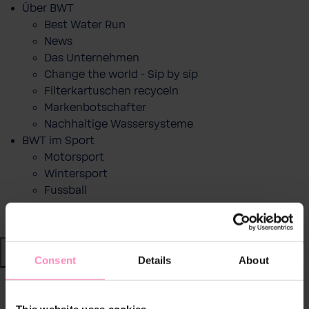
Über BWT
Best Water Run
News
Das Unternehmen
Change the world - Sip by sip
Filterkartuschen recyceln
Markenbotschafter
Nachhaltige Wassersysteme
BWT im Sport
Motorsport
Wintersport
Fussball
RACE LAP AWARD
Shop
Consent
Details
About
Wasser von BWT
zurück
|
This website uses cookies