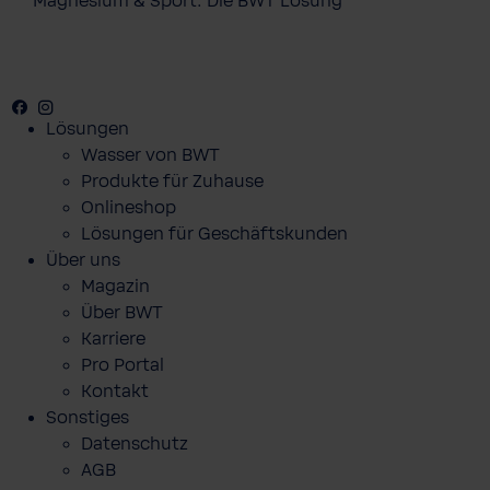
Magnesium & Sport: Die BWT Lösung
Facebook
Youtube
Instagram
Pinterest
Lösungen
Wasser von BWT
Produkte für Zuhause
Onlineshop
Lösungen für Geschäftskunden
Über uns
Magazin
Über BWT
Karriere
Pro Portal
Kontakt
Sonstiges
Datenschutz
AGB