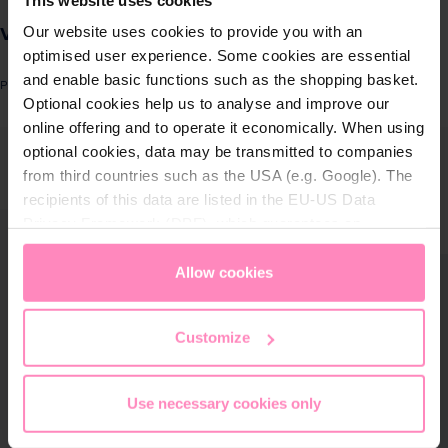
Produkte für
Our website uses cookies to provide you with an
Veredelung
Zuhause
optimised user experience. Some cookies are essential
and enable basic functions such as the shopping basket.
Produktnummer: SW10997
Lösungen für
Optional cookies help us to analyse and improve our
Geschäftskunden
online offering and to operate it economically. When using
ergalerie überspringen
optional cookies, data may be transmitted to companies
from third countries such as the USA (e.g. Google). The
Kundenservice
recipients of this data are listed in the EU-US Data
Privacy Framework (DPF), which guarantees an
Über BWT
appropriate level of data protection. You can
accept all
cookies
or
only allow necessary cookies
. You can
Allow cookies
BWT im Sport
access and change your chosen setting at any time in
the footer of this website.
Customize
Use necessary cookies only