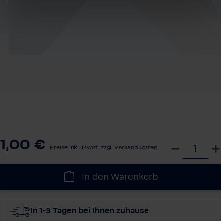
1,00 €
W
Preise inkl. MwSt. zzgl. Versandkosten
ä
h
In den Warenkorb
l
e
d
In 1-3 Tagen bei Ihnen zuhause
i