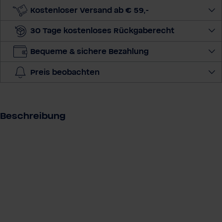
e
Kostenloser Versand ab € 59,-
M
30 Tage kostenloses Rückgaberecht
e
n
Bequeme & sichere Bezahlung
g
e
Preis beobachten
a
u
s
Beschreibung