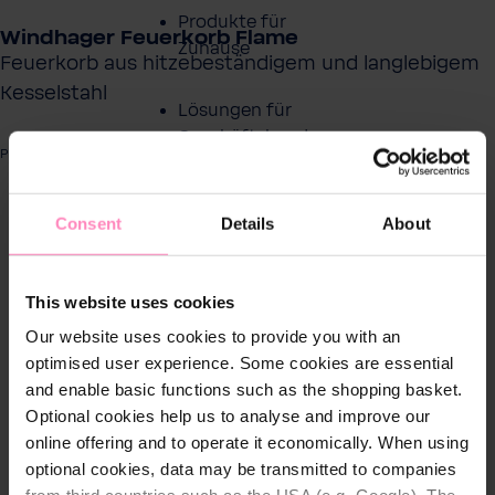
Produkte für
Windhager Feuerkorb Flame
Zuhause
Feuerkorb aus hitzebeständigem und langlebigem
Kesselstahl
Lösungen für
Geschäftskunden
Produktnummer: SW10762
Kundenservice
ergalerie überspringen
Consent
Details
About
Über BWT
This website uses cookies
BWT im Sport
Our website uses cookies to provide you with an
optimised user experience. Some cookies are essential
and enable basic functions such as the shopping basket.
Optional cookies help us to analyse and improve our
online offering and to operate it economically. When using
optional cookies, data may be transmitted to companies