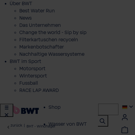
Über BWT
Best Water Run
News
Das Unternehmen
Change the world - Sip by sip
Filterkartuschen recyceln
Markenbotschafter
Nachhaltige Wassersysteme
BWT im Sport
Motorsport
Wintersport
Fussball
RACE LAP AWARD
Shop
Wasser von BWT
zurück
|
BHT - Windhager