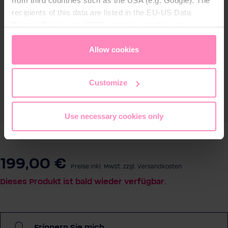
from third countries such as the USA (e.g. Google). The
recipients of this data are listed in the EU-US Data
Privacy Framework (DPF), which guarantees an
appropriate level of data protection. You can
accept all
cookies
or
only allow necessary cookies
. You can
Allow cookies
access and change your chosen setting at any time in
the footer of this website.
Customize
Use necessary cookies only
199,00 €
Preise inkl. MwSt. zzgl. Versandkosten
Dieses Produkt ist bald wieder verfügbar.
Erinnern Sie mich...