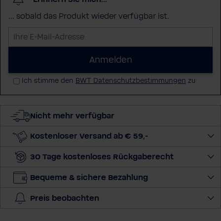
... sobald das Produkt wieder verfügbar ist.
I
h
r
Anmelden
e
Ich stimme den
BWT Datenschutzbestimmungen
zu
E
-
M
Nicht mehr verfügbar
a
i
Kostenloser Versand ab € 59,-
l
-
30 Tage kostenloses Rückgaberecht
A
d
Bequeme & sichere Bezahlung
r
Preis beobachten
e
s