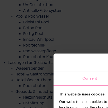
UV-Desinfektion
Antikalk-Filtersystem
Pool & Poolwasser
Edelstahl Pool
Beton Pool
Fertig Pool
Einbau Whirlpool
Pooltechnik
Poolwasserpflege
Poolroboter Kaufberatung und Tipps
Lösungen für Geschäftskunden
Wasserspender
Hotel & Gastronomie
Consent
Hotelbäder & Thermen
Poolroboter
Gebäude & Industrie
This website uses cookies
Heizungsschutz
Our website uses cookies to 
Enthärtung
functions such as the shoppi