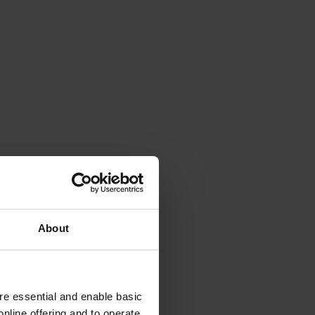
About
e essential and enable basic
nline offering and to operate