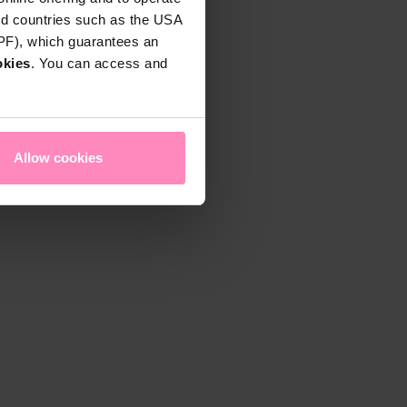
rd countries such as the USA
DPF), which guarantees an
okies
. You can access and
Allow cookies