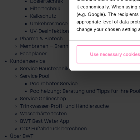
Dosiertechnik
it economically. When using 
Filtertechnik
(e.g. Google). The recipient
Kalkschutz
appropriate level of data pro
Umkehrosmose
change your chosen setting at
UV-Desinfektion
Pharma & Biotech
Membranen – Brennstoffzelle
Fachplaner
Use necessary cookies
Kundenservice
Service Haustechnik
Service Pool
Poolroboter Service
Poolheizung: Beratung und Tipps für ihre P
Service Onlineshop
Trinkwasser-Profi- und Händlersuche
Wasserhärte testen
BWT Best Water App
CO2 Fußabdruck berechnen
Über BWT