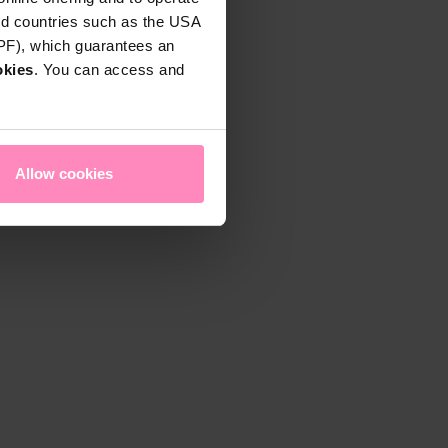
rd countries such as the USA
DPF), which guarantees an
okies
. You can access and
Allow cookies