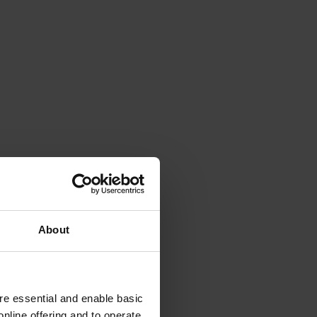
About
e essential and enable basic
nline offering and to operate