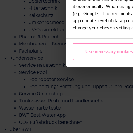
Dosiertechnik
it economically. When using 
Filtertechnik
(e.g. Google). The recipient
Kalkschutz
appropriate level of data pro
Umkehrosmose
change your chosen setting at
UV-Desinfektion
Pharma & Biotech
Membranen – Brennstoffzelle
Fachplaner
Use necessary cookies
Kundenservice
Service Haustechnik
Service Pool
Poolroboter Service
Poolheizung: Beratung und Tipps für ihre P
Service Onlineshop
Trinkwasser-Profi- und Händlersuche
Wasserhärte testen
BWT Best Water App
CO2 Fußabdruck berechnen
Über BWT