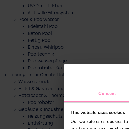
UV-Desinfektion
Antikalk-Filtersystem
Pool & Poolwasser
Edelstahl Pool
Beton Pool
Fertig Pool
Einbau Whirlpool
Pooltechnik
Poolwasserpflege
Poolroboter Kaufberatung und Tipps
Lösungen für Geschäftskunden
Wasserspender
Hotel & Gastronomie
Consent
Hotelbäder & Thermen
Poolroboter
Gebäude & Industrie
This website uses cookies
Heizungsschutz
Our website uses cookies to 
Enthärtung
functions such as the shoppi