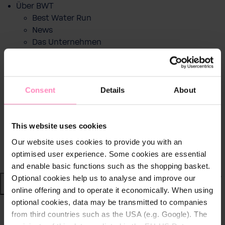
Über BWT
Best Water Run
News
Das Unternehmen
Change the world - Sip by sip
Filterkartuschen recyceln
Markenbotschafter
Consent
Details
About
Nachhaltige Wassersysteme
BWT im Sport
Motorsport
This website uses cookies
Wintersport
Fussball
Our website uses cookies to provide you with an
RACE LAP AWARD
optimised user experience. Some cookies are essential
and enable basic functions such as the shopping basket.
Optional cookies help us to analyse and improve our
Shop
online offering and to operate it economically. When using
optional cookies, data may be transmitted to companies
Wasser von BWT
from third countries such as the USA (e.g. Google). The
Finden Sie einen BWT Poolpartner