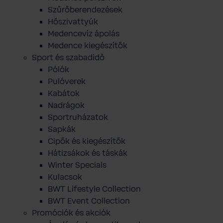
Szűrőberendezések
Hőszivattyúk
Medencevíz ápolás
Medence kiegészítők
Sport és szabadidő
Pólók
Pulóverek
Kabátok
Nadrágok
Sportruházatok
Sapkák
Cipők és kiegészítők
Hátizsákok és táskák
Winter Specials
Kulacsok
BWT Lifestyle Collection
BWT Event Collection
Promóciók és akciók