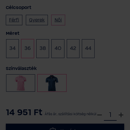
Célcsoport
Férfi
Gyerek
Női
Válasszon
Méret
34
36
38
40
42
44
(Ez az opció jelen
Válasszon
Színválaszték
Rózsaszín
Haditengerészet
14 951 Ft
V
Áfás ár, szállítási költség nélkül
á
l