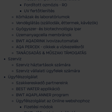
Fordított ozmózis - RO
UV fertőtlenítés
Kórházak és laboratóriumok
Vendéglátás (szállodák, éttermek, kávézók)
Gyógyszer- és biotechnológia ipar
Üzemanyagcella membránok
BWT AQADRINK ivovizautomatak
AQA PERCEK - cikkek a vízkezelésről
TANÁCSADÁS & MŰSZAKI TÁMOGATÁS
Szerviz
Szerviz háztartások számára
Szerviz vállalati ügyfelek számára
Ügyfélszolgálat
Szakkereskedő partnereink
BEST WATER applikáció
BWT AQAPLANNER program
Ügyfélszolgálat az Online webshophoz
Fizetési módok