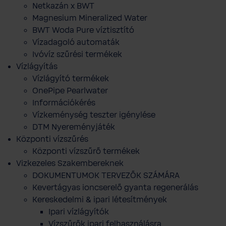
Netkazán x BWT
Magnesium Mineralized Water
BWT Woda Pure víztisztító
Vízadagoló automaták
Ivóvíz szűrési termékek
Vízlágyítás
Vízlágyító termékek
OnePipe Pearlwater
Információkérés
Vízkeménység teszter igénylése
DTM Nyereményjáték
Központi vízszűrés
Központi vízszűrő termékek
Vizkezeles Szakembereknek
DOKUMENTUMOK TERVEZŐK SZÁMÁRA
Kevertágyas ioncserelő gyanta regenerálás
Kereskedelmi & ipari létesítmények
Ipari vízlágyítók
Vízszűrők ipari felhasználásra