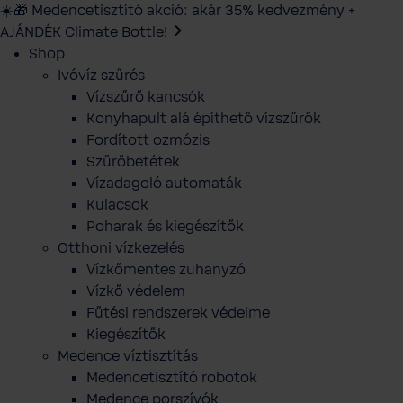
☀️🎁 Medencetisztító akció: akár 35% kedvezmény +
AJÁNDÉK Climate Bottle!
Shop
Ivóvíz szűrés
Vízszűrő kancsók
Konyhapult alá építhető vízszűrők
Fordított ozmózis
Szűrőbetétek
Vízadagoló automaták
Kulacsok
Poharak és kiegészítők
Otthoni vízkezelés
Vízkőmentes zuhanyzó
Vízkő védelem
Fűtési rendszerek védelme
Kiegészítők
Medence víztisztítás
Medencetisztító robotok
Medence porszívók