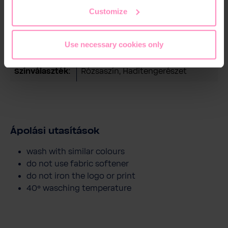
the footer of this website.
Műszaki részletek
Customize
Anyag:
100% újrahasznosított poliészter
Use necessary cookies only
Nem:
Női
Színválaszték:
Rózsaszín
, Haditengerészet
Ápolási utasítások
wash with similar colours
do not use fabric softener
do not iron the logo or print
40° wasching temperature