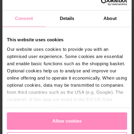
A póló
100%-ban újrahasznosított poliészterből
Consent
Details
About
(rPES)
készült, így a fenntarthatóság a dizájn és a
funkcionalitás szerves része. Az anyag könnyű,
kellemes tapintású, és tökéletesen követi a test
This website uses cookies
vonalát, így egész napos komfortot nyújt aktív és
Our website uses cookies to provide you with an
mindennapi használat során egyaránt.
optimised user experience. Some cookies are essential
and enable basic functions such as the shopping basket.
A
gombos patenttal ellátott nyakkialakítás
Optional cookies help us to analyse and improve our
különleges részlet, amely megkülönbözteti a
online offering and to operate it economically. When using
klasszikus pólóktól, és sportosan elegáns karaktert
optional cookies, data may be transmitted to companies
ad a megjelenésnek. Ideális választás
from third countries such as the USA (e.g. Google). The
rendezvényekre, sporteseményekre, utazáshoz vagy
recipients of this data are listed in the EU-US Data
bármilyen alkalomra, ahol fontos a kényelem és az
Privacy Framework (DPF), which guarantees an
értékalapú megjelenés.
appropriate level of data protection. You can
accept all
cookies
or
only allow necessary cookies
. You can
Allow cookies
access and change your chosen setting at any time in