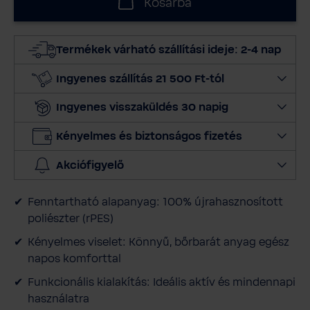
Kosárba
a
s
s
Termékek várható szállítási ideje: 2-4 nap
z
m
Ingyenes szállítás 21 500 Ft-tól
e
Ingyenes visszaküldés 30 napig
n
n
Kényelmes és biztonságos fizetés
y
i
Akciófigyelő
s
é
Fenntartható alapanyag: 100% újrahasznosított
g
poliészter (rPES)
e
t
Kényelmes viselet: Könnyű, bőrbarát anyag egész
napos komforttal
Funkcionális kialakítás: Ideális aktív és mindennapi
használatra