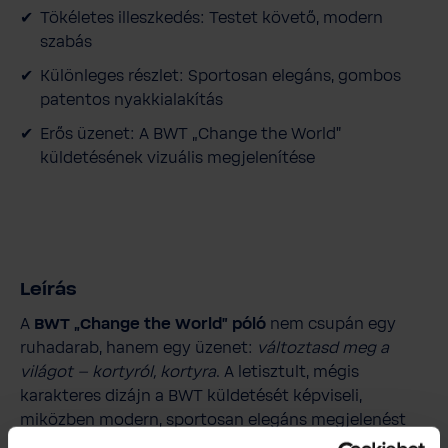
Tökéletes illeszkedés: Testet követő, modern
szabás
Különleges részlet: Sportosan elegáns, gombos
patentos nyakkialakítás
Erős üzenet: A BWT „Change the World”
küldetésének vizuális megjelenítése
Leírás
A
BWT „Change the World” póló
nem csupán egy
ruhadarab, hanem egy üzenet:
változtasd meg a
világot – kortyról, kortyra
. A letisztult, mégis
karakteres dizájn a BWT küldetését képviseli,
miközben modern, sportosan elegáns megjelenést
biztosít.