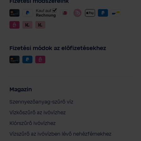
Fizetési módszereink
Fizetési módok az előfizetésekhez
Magazin
Szennyezőanyag-szűrő víz
Vízkőszűrő az ivóvízhez
Klórszűrő ivóvízhez
Vízszűrő az ivóvízben lévő nehézfémekhez
BWT „Change the World” póló - Nőknek