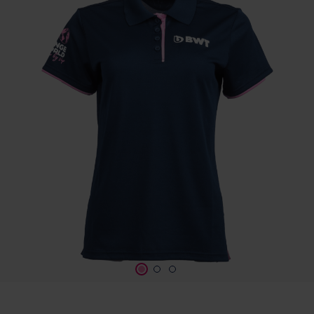
Szerviz
Ügyfélszolgálat
BWT TERMÉK
DOKUMENTÁCIÓ
A BWT-ről