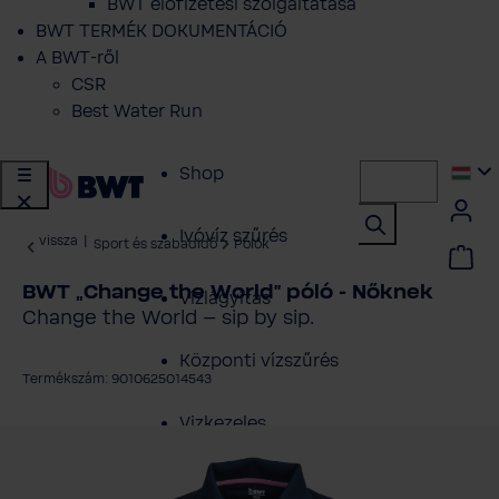
BWT előfizetési szolgáltatása
BWT TERMÉK DOKUMENTÁCIÓ
A BWT-ről
CSR
Best Water Run
Shop
Ivóvíz szűrés
vissza
|
Sport és szabadidő
Pólók
BWT „Change the World” póló - Nőknek
Vízlágyítás
Change the World – sip by sip.
Központi vízszűrés
Termékszám: 9010625014543
Vizkezeles
épgaléria kihagyása
Szakembereknek