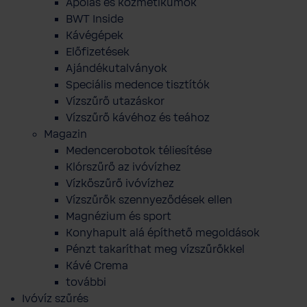
Ápolás és kozmetikumok
BWT Inside
Kávégépek
Előfizetések
Ajándékutalványok
Speciális medence tisztítók
Vízszűrő utazáskor
Vízszűrő kávéhoz és teához
Magazin
Medencerobotok téliesítése
Klórszűrő az ivóvízhez
Vízkőszűrő ivóvízhez
Vízszűrők szennyeződések ellen
Magnézium és sport
Konyhapult alá építhető megoldások
Pénzt takaríthat meg vízszűrőkkel
Kávé Crema
további
Ivóvíz szűrés