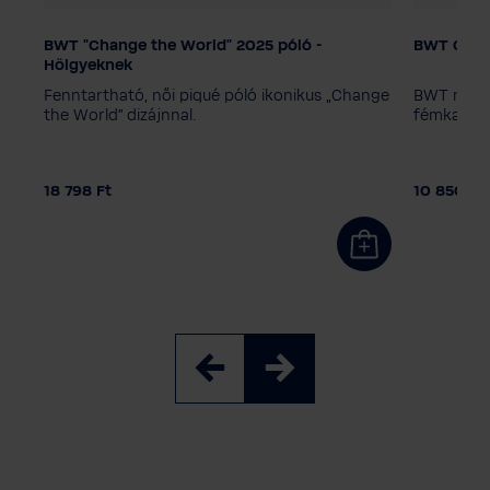
BWT "Change the World" 2025 póló -
BWT Chan
Színválaszték
Kiszerelé
Hölgyeknek
10 dara
us
Fenntartható, női piqué póló ikonikus „Change
BWT nyakl
Női méret
the World” dizájnnal.
fémkapoc
42
34
40
44
18 798 Ft
10 850 Ft