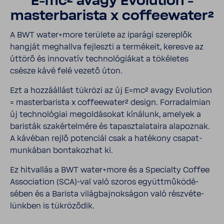
E=mc² avagy Evolu­tion =
master­ba­rista x coffe­e­water²
A BWT water+more terü­lete az iparági szereplők
hangját meghallva fejleszti a termé­keit, keresve az
úttörő és inno­vatív tech­no­ló­gi­ákat a töké­letes
csésze kávé felé vezető úton.
Ezt a hozzá­ál­lást tükrözi az új E=mc² avagy Evolu­tion
= master­ba­rista x coffe­e­water² design. Forra­dal­mian
új tech­no­ló­giai megol­dá­sokat kíná­lunk, amelyek a
baristák szak­ér­tel­mére és tapasz­ta­la­taira alapoznak.
A kávéban rejlő poten­ciál csak a haté­kony csapat­
mun­kában bonta­kozhat ki.
Ez hitvallás a BWT water+more és a Speci­alty Coffee
Asso­ci­a­tion (SCA)-val való szoros együtt­mű­kö­dé­
sében és a Barista világ­baj­nok­ságon való rész­vé­te­
lünkben is tükrö­ződik.