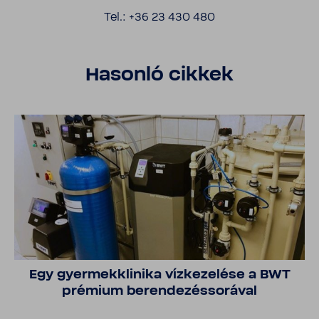
Tel.: +36 23 430 480
Hasonló cikkek
Egy gyer­mek­kli­nika vízke­ze­lése a BWT
prémium beren­de­zés­so­rával