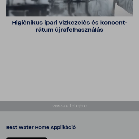
Higi­é­nikus ipari vízke­zelés és koncent­
rátum újra­fel­hasz­nálás
vissza a tete­jére
Best Water Home Appli­káció