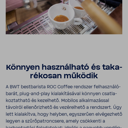
Könnyen hasz­nál­ható és taka­
ré­kosan működik
A BWT best­ba­rista ROC Coffee rend­szer felhasz­ná­ló­
barát, plug-​and-​play kiala­kí­tá­sával könnyen csat­la­
koz­tat­ható és kezel­hető. Mobilos alkal­ma­zással
távolról ellen­őriz­hető és vezé­rel­hető a rend­szert. Úgy
lett kiala­kítva, hogy helyben, egysze­rűen elvé­gez­hető
legyen a szűrő­pat­ron­csere, amely csök­kenti a