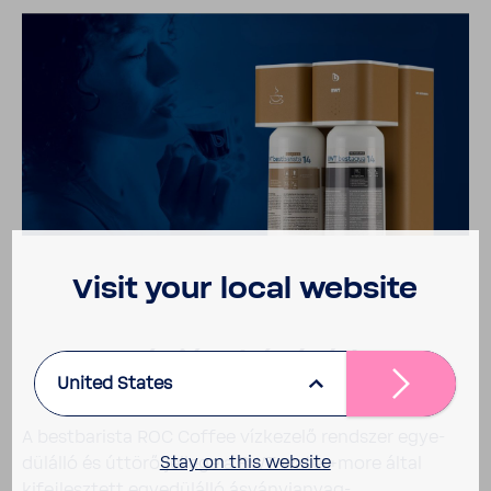
Visit your local website
Inno­váció a kávé­víz­ke­ze­
United States
lésben
A best­ba­rista ROC Coffee vízke­zelő rend­szer egye­
Stay on this website
dül­álló és úttörő jellege a BWT water+more által
kifej­lesz­tett egye­dül­álló ásványianyag-​