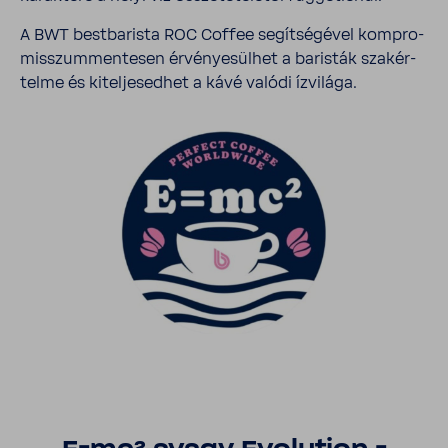
A BWT best­ba­rista ROC Coffee segít­sé­gével komp­ro­
misszum­men­tesen érvé­nye­sülhet a baristák szak­ér­
telme és kitel­je­sedhet a kávé valódi ízvi­lága.