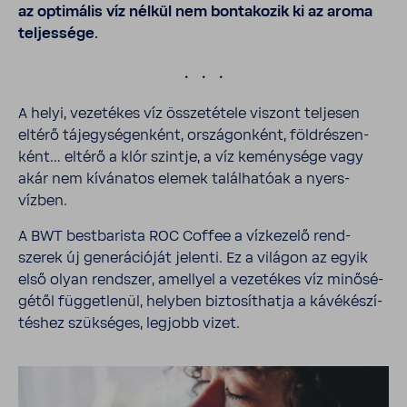
az opti­mális víz nélkül nem bonta­kozik ki az aroma
teljes­sége.
.
A helyi, veze­tékes víz össze­té­tele viszont teljesen
eltérő tájegy­sé­gen­ként, orszá­gon­ként, föld­ré­szen­
ként… eltérő a klór szintje, a víz kemény­sége vagy
akár nem kívá­natos elemek talál­ha­tóak a nyers­
vízben.
A BWT best­ba­rista ROC Coffee a vízke­zelő rend­
szerek új gene­rá­ci­óját jelenti. Ez a világon az egyik
első olyan rend­szer, amellyel a veze­tékes víz minő­sé­
gétől függet­lenül, helyben bizto­sít­hatja a kávé­ké­szí­
téshez szük­séges, legjobb vizet.