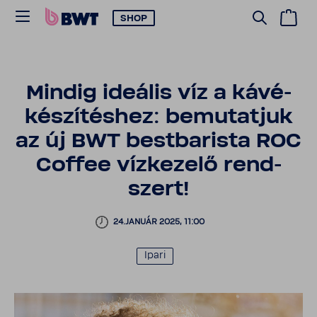
SHOP
Mindig ideális víz a kávé­
ké­szí­téshez: bemu­tatjuk
az új BWT best­ba­rista ROC
Coffee vízke­zelő rend­
szert!
24.JANUÁR 2025, 11:00
Ipari