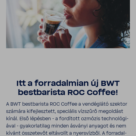
Itt a forra­dal­mian új BWT
best­ba­rista ROC Coffee!
A BWT best­ba­rista ROC Coffee a vendég­látó szektor
számára kifej­lesz­tett, speci­ális vízszűrő megol­dást
kínál. Első lépésben - a fordí­tott ozmózis tech­no­ló­gi­
ával - gyakor­la­tilag minden ásványi anyagot és nem
kívánt össze­tevőt eltá­volít a nyers­vízből. A forra­dal­