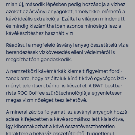
mian új, második lépésben pedig hozzá­adja a vízhez
azokat az ásványi anya­gokat, amelyekkel elér­hető a
kávé ideális extrak­ciója. Ezáltal a világon minde­nütt
és mindig kiszá­mít­ha­tóan azonos minő­ségű lesz a
kávé­ké­szí­téshez hasz­nált víz!
Ráadásul a megfe­lelő ásványi anyag össze­té­telű víz a
beren­de­zések vízkö­ve­sedés elleni védel­méről is
megbíz­ha­tóan gondos­kodik.
A nemzet­közi kávé­márkák kiemelt figyelmet fordí­
tanak arra, hogy az általuk kínált kávé egységes ízél­
ményt jelentsen, bárhol is készül el. A BWT best­ba­
rista ROC Coffee szűrő­tech­no­ló­giája egyen­le­tesen
magas vízmi­nő­séget tesz lehe­tővé.
A mine­ra­li­zá­ciós folyamat, az ásványi anyagok hozzá­
adása kife­je­zetten a kávé aromá­ihoz lett kiala­kítva,
így kibon­ta­kozhat a kávé össze­té­veszt­he­tetlen
karak­tere a helyi víz össze­té­te­létől függet­lenül.