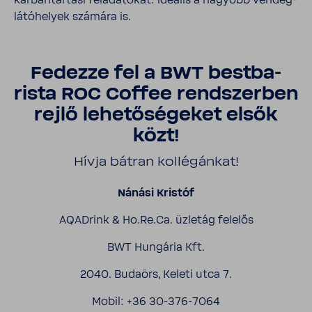
karban­tar­tási felada­tokat: ideális a nagyobb vendég­
lá­tó­he­lyek számára is.
Fedezze fel a BWT best­ba­
rista ROC Coffee rend­szerben
rejlő lehe­tő­sé­geket elsők
közt!
Hívja bátran kollé­gánkat!
Nánási Kristóf
AQAD­rink & Ho.Re.Ca. üzletág felelős
BWT Hungária Kft.
2040. Budaörs, Keleti utca 7.
Mobil: +36 30-​376-7064