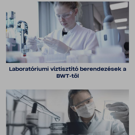
Labo­ra­tó­riumi víztisz­tító beren­de­zések a
BWT-​től