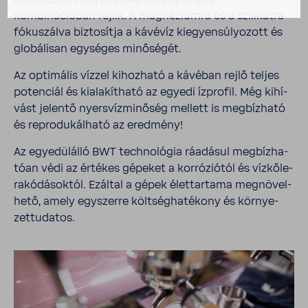
kombinációban rejlik. A magné­zi­umra és a szili­kátra
fókusz­álva bizto­sítja a kávévíz kiegyen­sú­lyo­zott és
globá­lisan egységes minő­ségét.
Az opti­mális vízzel kihoz­ható a kávéban rejlő teljes
poten­ciál és kiala­kít­ható az egyedi ízprofil. Még kihí­
vást jelentő nyers­víz­mi­nőség mellett is megbíz­ható
és repro­du­kál­ható az ered­mény!
Az egye­dül­álló BWT tech­no­lógia ráadásul megbíz­ha­
tóan védi az értékes gépeket a korró­zi­ótól és vízkő­le­
ra­kó­dá­soktól. Ezáltal a gépek élet­tar­tama megnö­vel­
hető, amely egyszerre költ­ség­ha­té­kony és környe­
zet­tu­datos.