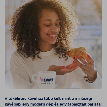
A töké­letes kávéhoz több kell, mint a minő­ségi
kávébab, egy modern gép és egy tapasz­talt barista: