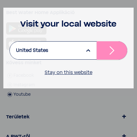
Best Water Home Appli­káció
Visit your local website
United States
Kövess minket
Stay on this website
Face­book
Insta­gram
Youtube
Területek
Vízke­zelés Otthona számára
A BWT-ről