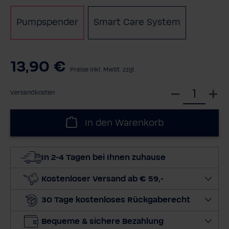
Pumpspender
Smart Care System
13,90 €
Preise inkl. MwSt. zzgl.
W
Versandkosten
ä
h
In den Warenkorb
l
e
d
In 2-4 Tagen bei Ihnen zuhause
i
e
Kostenloser Versand ab € 59,-
M
30 Tage kostenloses Rückgaberecht
e
n
Bequeme & sichere Bezahlung
g