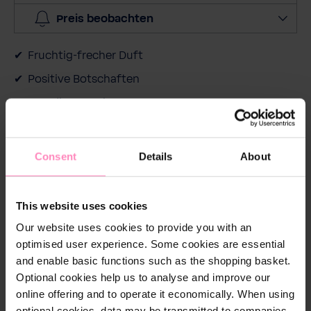
e
Preis beobachten
a
u
Fruchtig-frecher Duft
s
Positive Botschaften
Trendiges Design
Recyclingfähige Verpackung
Consent
Details
About
This website uses cookies
Beschreibung
Our website uses cookies to provide you with an
Praktisch, hochwertig und bequem zugleich: Feine
optimised user experience. Some cookies are essential
Haar- und Körperpflege in einem. Das gut reinigende
and enable basic functions such as the shopping basket.
Haar- und Bodyshampoo ist für jeden Haar- und
Optional cookies help us to analyse and improve our
Hauttyp geeignet, reinigt sanft und verleiht
online offering and to operate it economically. When using
voluminöse Haarfülle. Entdecken Sie das
optional cookies, data may be transmitted to companies