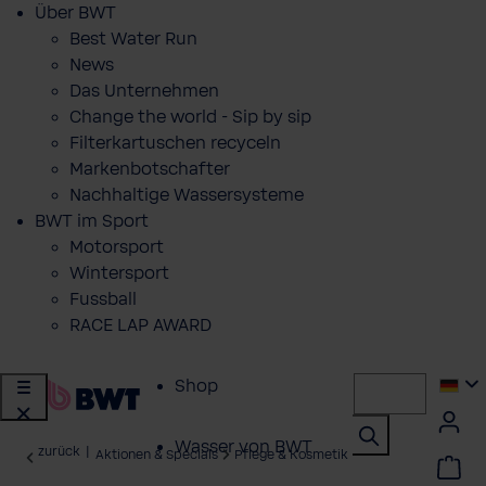
Über BWT
Best Water Run
News
Das Unternehmen
Change the world - Sip by sip
Filterkartuschen recyceln
Markenbotschafter
Nachhaltige Wassersysteme
BWT im Sport
Motorsport
Wintersport
Fussball
RACE LAP AWARD
Shop
Wasser von BWT
zurück
|
Aktionen & Specials
Pflege & Kosmetik