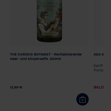
THE CURIOUS BOTANIST - Revitalisierende
ADA Aqua 
Dosierung
Haar- und Körperseife, 300ml
Pumpspender
Smart Care System
eln
Sanft rein
!
Pumpspen
BALD WI
12,99 €