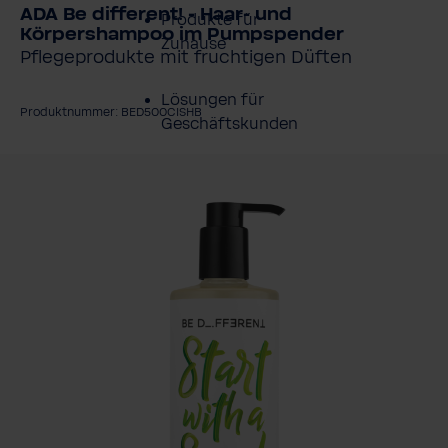
ADA Be different! - Haar- und
Produkte für
Körpershampoo im Pumpspender
Zuhause
Pflegeprodukte mit fruchtigen Düften
Lösungen für
Produktnummer: BED500CISHB
Geschäftskunden
ildergalerie überspringen
Kundenservice
Über BWT
BWT im Sport