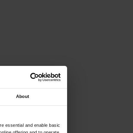
About
e essential and enable basic
nline offering and to operate