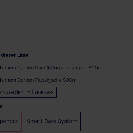
dieser Linie
rfumers Garden Haar & Körpershampoo 500ml
fumers Garden Flüssigseife 500ml
rs Garden - All Year Box
auswählen
g
pender
Smart Care System