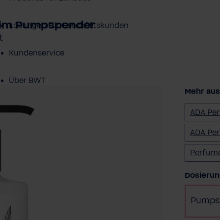
 im Pumpspender
Lösungen für Geschäftskunden
t
Kundenservice
Über BWT
Mehr aus 
BWT im Sport
ADA Pe
ADA Per
Perfume
Dosierun
Pumps