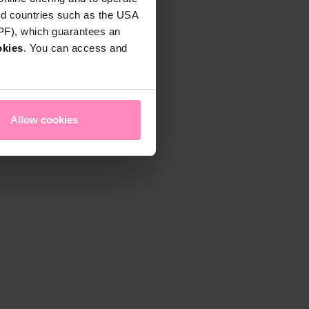
rd countries such as the USA
DPF), which guarantees an
okies
. You can access and
Allow cookies