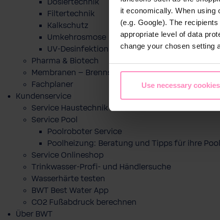
Dosiertechnik
it economically. When using 
Filtertechnik
(e.g. Google). The recipient
Kalkschutz
appropriate level of data pro
Umkehrosmose
change your chosen setting at
UV-Desinfektion
Pharma & Biotech
Membranen – Brennstoffzelle
Fachplaner
Use necessary cookies
Kundenservice
Service Haustechnik
Service Pool
Poolroboter Service
Poolheizung: Beratung und Tipps für ihre P
Service Onlineshop
Trinkwasser-Profi- und Händlersuche
Wasserhärte testen
BWT Best Water App
CO2 Fußabdruck berechnen
Über BWT