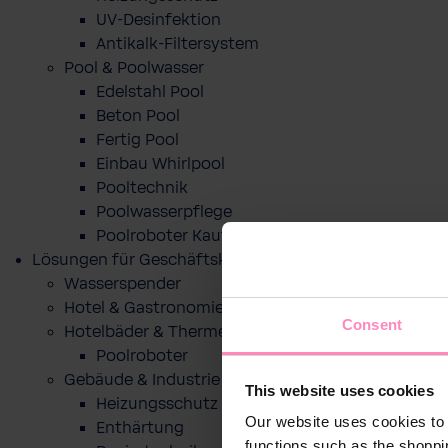
UV-Desinfektion
Antikalk-Filtersystem
Pool & Poolwasser
Edelstahl Pool
Beton Pool
Fertig Pool
Einbau Whirlpool
Pooltechnik
Poolwasserpflege
Poolroboter Kaufberatung und Tipps
Lösungen für Geschäftskunden
Wasserspender
Hotel & Gastronomie
Consent
Hotelbäder & Thermen
Poolroboter
Gebäude & Industrie
This website uses cookies
Heizungsschutz
Our website uses cookies to 
Enthärtung
functions such as the shoppi