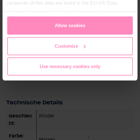
recipients of this data are listed in the EU-US Data
standhält, während es gleichzeitig atmungsaktiv ist,
Privacy Framework (DPF), which guarantees an
um Feuchtigkeit von der Haut abzuleiten. So bleibt
appropriate level of data protection. You can
accept all
dein Fuß während des Spiels angenehm trocken und
cookies
or
only allow necessary cookies
. You can
Allow cookies
komfortabel. Der Steg-Stutzen verfügt über einen
access and change your chosen setting at any time in
elastischen Steg, der unter dem Fuß verläuft und
the footer of this website.
eine zuverlässige Fixierung im Schuh gewährleistet.
Customize
Dadurch bleibt der Stutzen an Ort und Stelle, selbst
bei schnellen Bewegungen und intensiven
Aktivitäten auf dem Spielfeld.
Use necessary cookies only
Technische Details
Geschlec
Kinder
ht:
Farbe:
,
Magen
,
,
,
,
,