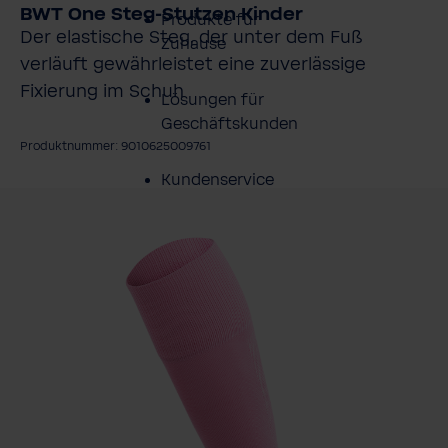
BWT One Steg-Stutzen Kinder
Produkte für
Der elastische Steg, der unter dem Fuß
Zuhause
verläuft gewährleistet eine zuverlässige
Fixierung im Schuh
Lösungen für
Geschäftskunden
Produktnummer: 9010625009761
Kundenservice
ildergalerie überspringen
Über BWT
BWT im Sport