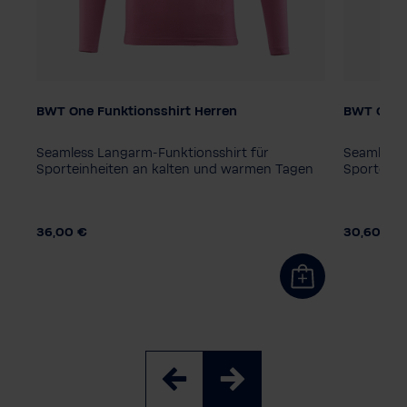
BWT One Funktionsshirt Herren
BWT One F
Farbe
Farbe
en
Seamless Langarm-Funktionsshirt für
Seamless 
eit
Sporteinheiten an kalten und warmen Tagen
Sporteinh
Herrengröße
Kindergr
S
M
L
XL
XXL
128
14
36,00 €
30,60 €