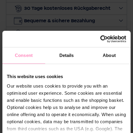
M
30 Tage kostenloses Rückgaberecht
e
n
Bequeme & sichere Bezahlung
g
e
Preis beobachten
a
u
s
Consent
Details
About
Beschreibung
This website uses cookies
Der BWT One Steg-Stutzen ist die perfekte
Our website uses cookies to provide you with an
Kombination aus Funktionalität und Stil. Entwickelt,
optimised user experience. Some cookies are essential
um den Anforderungen des Fußballsports gerecht zu
and enable basic functions such as the shopping basket.
werden, bietet dieser Steg-Stutzen unschlagbaren
Optional cookies help us to analyse and improve our
Komfort und Halt während des Spiels. Hergestellt aus
online offering and to operate it economically. When using
hochwertigem Material, bieten dir die Stutzen
optional cookies, data may be transmitted to companies
Strapazierfähigkeit und Langlebigkeit. Das Material
from third countries such as the USA (e.g. Google). The
ist so konzipiert, dass es den Belastungen des Spiels