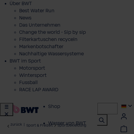
Über BWT
Best Water Run
News
Das Unternehmen
Change the world - Sip by sip
Filterkartuschen recyceln
Markenbotschafter
Nachhaltige Wassersysteme
BWT im Sport
Motorsport
Wintersport
Fussball
RACE LAP AWARD
Shop
Wasser von BWT
zurück
|
Sport & Freizeit
Sportbekleidung