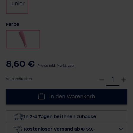
Junior
auswählen
Farbe
Rosa
8,60 €
Preise inkl. MwSt. zzgl.
W
Versandkosten
ä
h
In den Warenkorb
l
e
d
In 2-4 Tagen bei Ihnen zuhause
i
e
Kostenloser Versand ab € 59,-