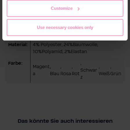
the footer of this website.
Customize
Technische Details
Geschle
Unisex
Use necessary cookies only
cht:
Material:
4% Polyester, 24%Baumwolle,
10%Polyamid, 2%Elastan
Farbe:
,
Magent
,
,
,
,
,
Schwar
a
Blau
Rosa
Rot
Weiß
Grün
z
Das könnte Sie auch interessieren