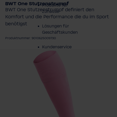
BWT One Stutzenstrumpf
Produkte für
BWT One Stutzenstrumpf definiert den
Zuhause
Komfort und die Performance die du im Sport
benötigst
Lösungen für
Geschäftskunden
Produktnummer: 9010625009730
Kundenservice
ildergalerie überspringen
Über BWT
BWT im Sport