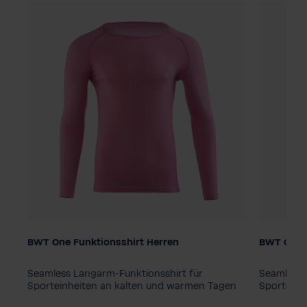
BWT One Funktionsshirt Herren
BWT One F
Farbe
Farbe
Seamless Langarm-Funktionsshirt für
Seamless 
Sporteinheiten an kalten und warmen Tagen
Sporteinh