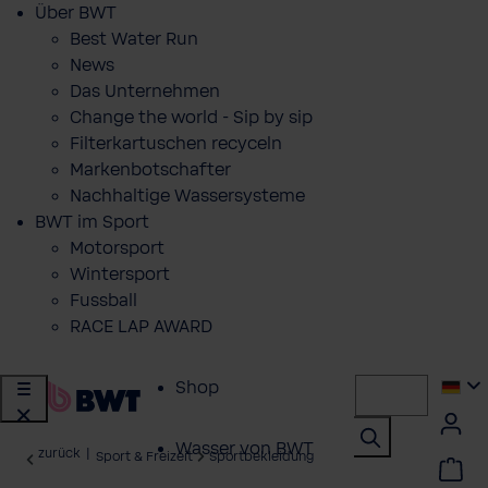
Über BWT
Best Water Run
News
Das Unternehmen
Change the world - Sip by sip
Filterkartuschen recyceln
Markenbotschafter
Nachhaltige Wassersysteme
BWT im Sport
Motorsport
Wintersport
Fussball
RACE LAP AWARD
Shop
Wasser von BWT
zurück
|
Sport & Freizeit
Sportbekleidung