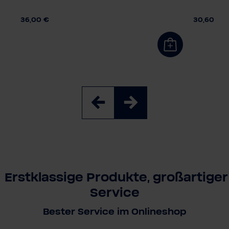
Herrengröße
Kindergr
S
M
L
XL
XXL
128
14
36,00 €
30,60 €
Erstklassige Produkte, großartiger
Service
Bester Service im Onlineshop