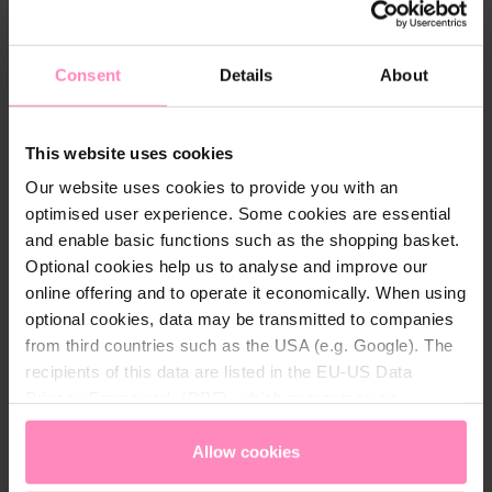
e
Preis beobachten
a
u
Consent
Details
About
s
This website uses cookies
Beschreibung
Our website uses cookies to provide you with an
Hergestellt aus hochwertigen Materialien, bietet der
optimised user experience. Some cookies are essential
BWT One Stutzenstrumpf ein bequemes Tragegefühl
and enable basic functions such as the shopping basket.
während des gesamten Spiels. Das Material ist
Optional cookies help us to analyse and improve our
langlebig und strapazierfähig, um den
online offering and to operate it economically. When using
Anforderungen des Sports standzuhalten.
optional cookies, data may be transmitted to companies
Gleichzeitig sorgt das Material für eine gute
from third countries such as the USA (e.g. Google). The
Atmungsaktivität, um Feuchtigkeit von der Haut
recipients of this data are listed in the EU-US Data
abzuleiten und so Komfort zu gewährleisten, auch
Privacy Framework (DPF), which guarantees an
bei intensiven Aktivitäten.
appropriate level of data protection. You can
accept all
cookies
or
only allow necessary cookies
. You can
Allow cookies
access and change your chosen setting at any time in