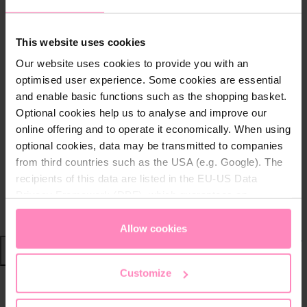
Über BWT
Best Water Run
News
This website uses cookies
Das Unternehmen
Our website uses cookies to provide you with an
Change the world - Sip by sip
optimised user experience. Some cookies are essential
Filterkartuschen recyceln
and enable basic functions such as the shopping basket.
Markenbotschafter
Optional cookies help us to analyse and improve our
Nachhaltige Wassersysteme
online offering and to operate it economically. When using
BWT im Sport
optional cookies, data may be transmitted to companies
Motorsport
from third countries such as the USA (e.g. Google). The
Wintersport
recipients of this data are listed in the EU-US Data
Fussball
Privacy Framework (DPF), which guarantees an
RACE LAP AWARD
appropriate level of data protection. You can
accept all
cookies
or
only allow necessary cookies
. You can
Allow cookies
Shop
access and change your chosen setting at any time in
the footer of this website.
Customize
Wasser von BWT
Home
Newsletter Success