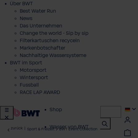
Über BWT
Best Water Run
News
Das Unternehmen
Change the world - Sip by sip
Filterkartuschen recyceln
Markenbotschafter
Nachhaltige Wassersysteme
BWT im Sport
Motorsport
Wintersport
Fussball
RACE LAP AWARD
Shop
Wasser von BWT
zurück
|
Sport & Freizeit
BWT Event Collection