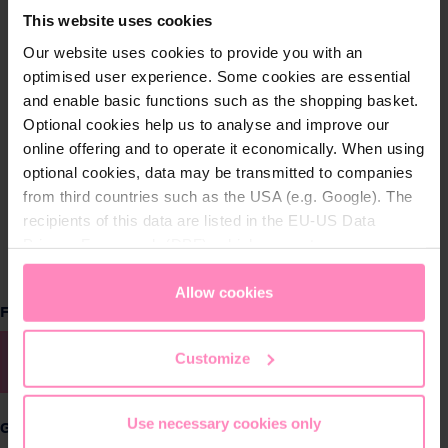
This website uses cookies
Our website uses cookies to provide you with an
optimised user experience. Some cookies are essential
and enable basic functions such as the shopping basket.
Optional cookies help us to analyse and improve our
online offering and to operate it economically. When using
optional cookies, data may be transmitted to companies
from third countries such as the USA (e.g. Google). The
recipients of this data are listed in the EU-US Data
Privacy Framework (DPF), which guarantees an
appropriate level of data protection. You can
accept all
cookies
or
only allow necessary cookies
. You can
Allow cookies
auswählen
Farbe
access and change your chosen setting at any time in
the footer of this website.
Rosa
Navy
Customize
Use necessary cookies only
auswählen
Größe