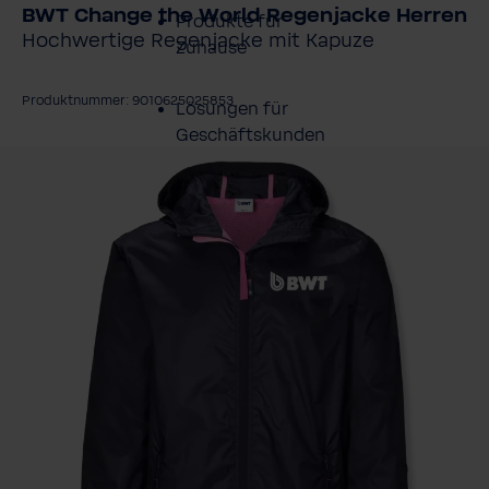
BWT Change the World Regenjacke Herren
Produkte für
Hochwertige Regenjacke mit Kapuze
Zuhause
Produktnummer: 9010625025853
Lösungen für
Geschäftskunden
ildergalerie überspringen
Kundenservice
Über BWT
BWT im Sport