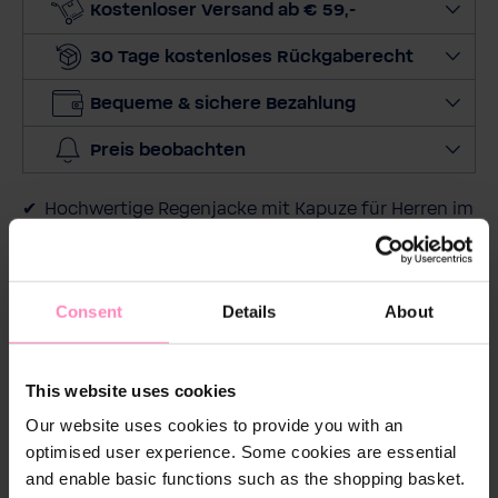
l
Kostenloser Versand ab € 59,-
-
A
30 Tage kostenloses Rückgaberecht
d
Bequeme & sichere Bezahlung
r
e
Preis beobachten
s
s
Hochwertige Regenjacke mit Kapuze für Herren im
e
BWT Markendesign
Wasser-​ und windresistent durch versiegelte
Nähte
Consent
Details
About
Weiches Innennetzfutter
Ausgestattet mit 2 Reißverschlusstaschen vorne
This website uses cookies
BWT Logodruck auf der linken Brust
Our website uses cookies to provide you with an
optimised user experience. Some cookies are essential
and enable basic functions such as the shopping basket.