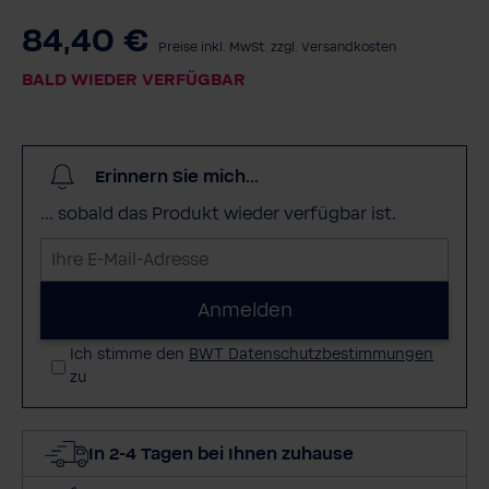
84,40 €
Preise inkl. MwSt. zzgl. Versandkosten
BALD WIEDER VERFÜGBAR
Erinnern Sie mich...
... sobald das Produkt wieder verfügbar ist.
I
h
r
Anmelden
e
Ich stimme den
BWT Datenschutzbestimmungen
E
zu
-
M
a
In 2-4 Tagen bei Ihnen zuhause
i