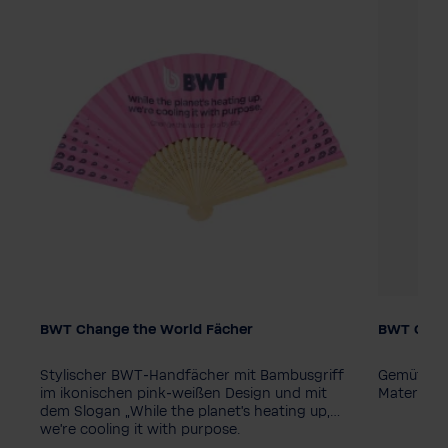
BWT Change the World Fächer
BWT Chan
Verpackungseinheit
Farbe
1 Stück
10 Stück
Stylischer BWT‑Handfächer mit Bambusgriff
Gemütlich
Damengr
it
im ikonischen pink‑weißen Design und mit
Material u
dem Slogan „While the planet's heating up,
34
36
we're cooling it with purpose.