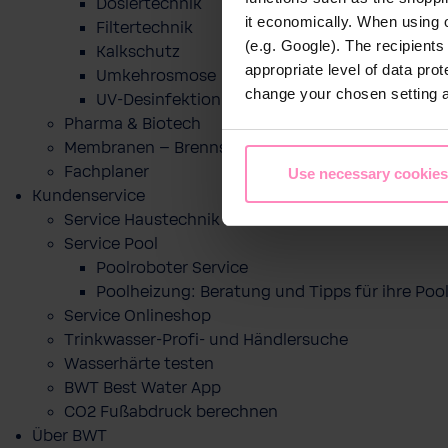
Dosiertechnik
it economically. When using 
Filtertechnik
(e.g. Google). The recipient
Kalkschutz
appropriate level of data pro
Umkehrosmose
change your chosen setting at
UV-Desinfektion
Pharma & Biotech
Membranen – Brennstoffzelle
Fachplaner
Use necessary cookies
Kundenservice
Service Haustechnik
Service Pool
Poolroboter Service
Poolheizung: Beratung und Tipps für ihre P
Service Onlineshop
Trinkwasser-Profi- und Händlersuche
Wasserhärte testen
BWT Best Water App
CO2 Fußabdruck berechnen
Über BWT