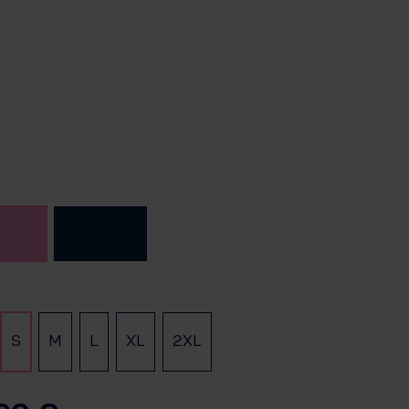
auswählen
Rosa
Navy
auswählen
S
M
L
XL
2XL