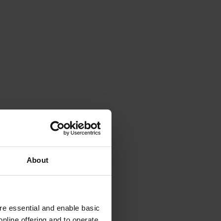
About
e essential and enable basic
nline offering and to operate