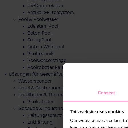
UV-Desinfektion
Antikalk-Filtersystem
Pool & Poolwasser
Edelstahl Pool
Beton Pool
Fertig Pool
Einbau Whirlpool
Pooltechnik
Poolwasserpflege
Poolroboter Kaufberatung und Tipps
Lösungen für Geschäftskunden
Wasserspender
Hotel & Gastronomie
Consent
Hotelbäder & Thermen
Poolroboter
Gebäude & Industrie
This website uses cookies
Heizungsschutz
Our website uses cookies to 
Enthärtung
functions such as the shoppi