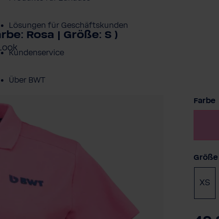
Lösungen für Geschäftskunden
be: Rosa | Größe: S )
 Look
Kundenservice
Über BWT
Farbe
BWT im Sport
Größe
XS