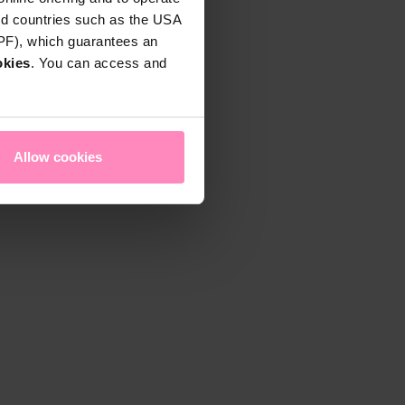
rd countries such as the USA
DPF), which guarantees an
okies
. You can access and
Allow cookies