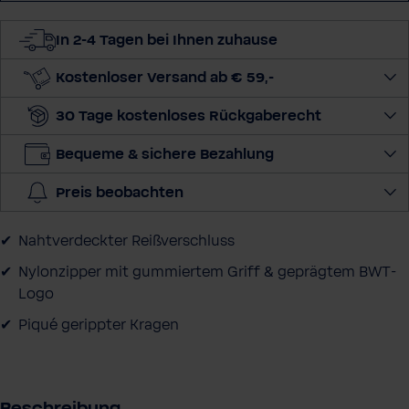
-
M
In 2-4 Tagen bei Ihnen zuhause
a
i
Kostenloser Versand ab € 59,-
l
-
30 Tage kostenloses Rückgaberecht
A
d
Bequeme & sichere Bezahlung
r
Preis beobachten
e
s
Nahtverdeckter Reißverschluss
s
e
Nylonzipper mit gummiertem Griff & geprägtem BWT-
Logo
Piqué gerippter Kragen
Beschreibung