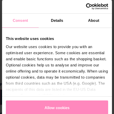
Consent
Details
About
This website uses cookies
Our website uses cookies to provide you with an
optimised user experience. Some cookies are essential
and enable basic functions such as the shopping basket.
Optional cookies help us to analyse and improve our
online offering and to operate it economically. When using
optional cookies, data may be transmitted to companies
from third countries such as the USA (e.g. Google). The
auswählen
Farbe
recipients of this data are listed in the EU-US Data
Privacy Framework (DPF), which guarantees an
Navy
Rosa
appropriate level of data protection. You can
accept all
cookies
or
only allow necessary cookies
. You can
Allow cookies
access and change your chosen setting at any time in
auswählen