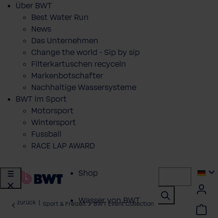
Über BWT
Best Water Run
News
Das Unternehmen
Change the world - Sip by sip
Filterkartuschen recyceln
Markenbotschafter
Nachhaltige Wassersysteme
BWT im Sport
Motorsport
Wintersport
Fussball
RACE LAP AWARD
Shop
Wasser von BWT
zurück
|
Sport & Freizeit
BWT Event Collection