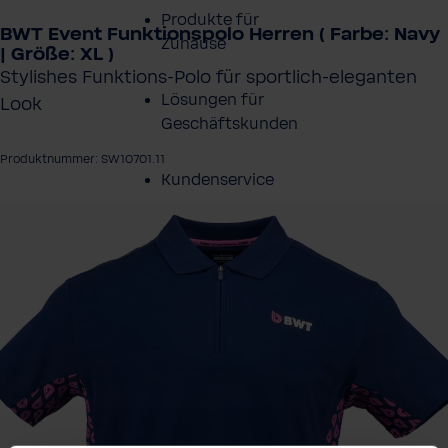
Produkte für
BWT Event Funktionspolo Herren ( Farbe: Navy
Zuhause
| Größe: XL )
Stylishes Funktions-Polo für sportlich-eleganten
Lösungen für
Look
Geschäftskunden
Produktnummer: SW10701.11
Kundenservice
ergalerie überspringen
Über BWT
BWT im Sport