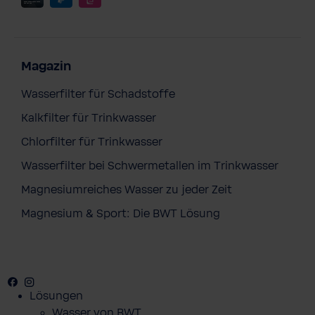
Magazin
Wasserfilter für Schadstoffe
Kalkfilter für Trinkwasser
Chlorfilter für Trinkwasser
Wasserfilter bei Schwermetallen im Trinkwasser
Magnesiumreiches Wasser zu jeder Zeit
Magnesium & Sport: Die BWT Lösung
Facebook
Youtube
Instagram
Pinterest
Lösungen
Wasser von BWT