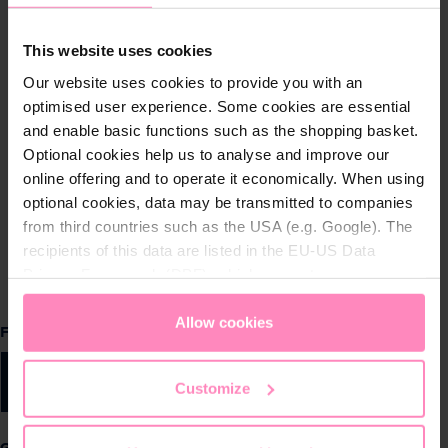
This website uses cookies
Our website uses cookies to provide you with an
optimised user experience. Some cookies are essential
and enable basic functions such as the shopping basket.
Optional cookies help us to analyse and improve our
online offering and to operate it economically. When using
optional cookies, data may be transmitted to companies
from third countries such as the USA (e.g. Google). The
recipients of this data are listed in the EU-US Data
Privacy Framework (DPF), which guarantees an
appropriate level of data protection. You can
accept all
cookies
or
only allow necessary cookies
. You can
Allow cookies
auswählen
Farbe
access and change your chosen setting at any time in
the footer of this website.
Navy
Rosa
Customize
auswählen