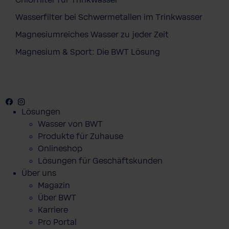
Chlorfilter für Trinkwasser
Wasserfilter bei Schwermetallen im Trinkwasser
Magnesiumreiches Wasser zu jeder Zeit
Magnesium & Sport: Die BWT Lösung
Facebook
Youtube
Instagram
Pinterest
Lösungen
Wasser von BWT
Produkte für Zuhause
Onlineshop
Lösungen für Geschäftskunden
Über uns
Magazin
Über BWT
Karriere
Pro Portal