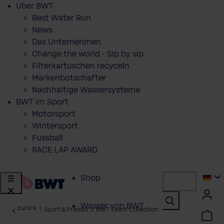
Über BWT
Best Water Run
News
Das Unternehmen
Change the world - Sip by sip
Filterkartuschen recyceln
Markenbotschafter
Nachhaltige Wassersysteme
BWT im Sport
Motorsport
Wintersport
Fussball
RACE LAP AWARD
Shop
Wasser von BWT
zurück
|
Sport & Freizeit
BWT Event Collection