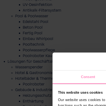
UV-Desinfektion
Antikalk-Filtersystem
Pool & Poolwasser
Edelstahl Pool
Beton Pool
Fertig Pool
Einbau Whirlpool
Pooltechnik
Poolwasserpflege
Poolroboter Kaufberatung und Tipps
Lösungen für Geschäftskunden
Wasserspender
Hotel & Gastronomie
Consent
Hotelbäder & Thermen
Poolroboter
Gebäude & Industrie
This website uses cookies
Heizungsschutz
Our website uses cookies to 
Enthärtung
functions such as the shoppi