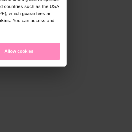
rd countries such as the USA
DPF), which guarantees an
okies
. You can access and
Allow cookies