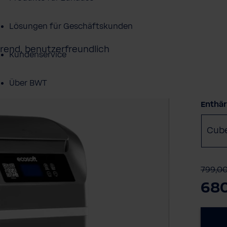
Lösungen für Geschäftskunden
parend, benutzerfreundlich
Kundenservice
Über BWT
Enthär
BWT im Sport
Cub
799,0
68