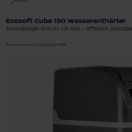
zurück
|
Ecosoft Cube 150 Wasserenthärter
Zuverlässiger Schutz vor Kalk – effizient, platzs
Produktnummer: FU1022CABF105B
Bildergalerie überspringen