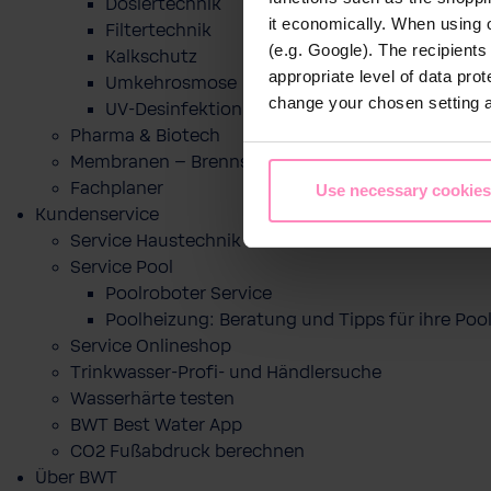
Dosiertechnik
it economically. When using 
Filtertechnik
(e.g. Google). The recipient
Kalkschutz
appropriate level of data pro
Umkehrosmose
change your chosen setting at
UV-Desinfektion
Pharma & Biotech
Membranen – Brennstoffzelle
Fachplaner
Use necessary cookies
Kundenservice
Service Haustechnik
Service Pool
Poolroboter Service
Poolheizung: Beratung und Tipps für ihre P
Service Onlineshop
Trinkwasser-Profi- und Händlersuche
Wasserhärte testen
BWT Best Water App
CO2 Fußabdruck berechnen
Über BWT