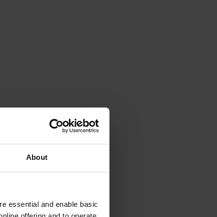
About
e essential and enable basic
nline offering and to operate