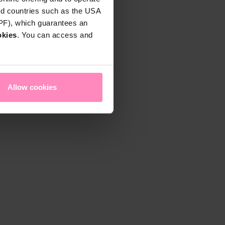
rd countries such as the USA
DPF), which guarantees an
okies
. You can access and
Allow cookies