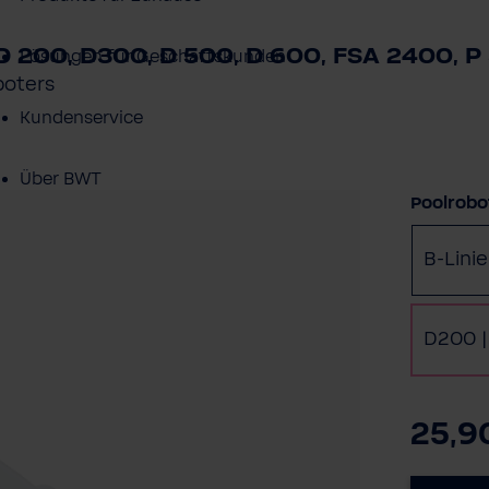
D 200, D300, D 500, D 600, FSA 2400, P
Lösungen für Geschäftskunden
boters
Kundenservice
Über BWT
Poolrobo
BWT im Sport
B-Linie
D200 |
25,9