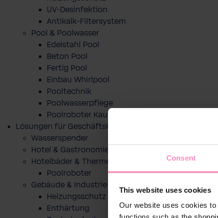
UV-Desinfektion
Antikalk-Filtersystem
Pool & Poolwasser
Edelstahl Pool
Beton Pool
Fertig Pool
Einbau Whirlpool
Pooltechnik
Poolwasserpflege
Poolroboter Kaufberatung und Tipps
Lösungen für Geschäftskunden
Wasserspender
Hotel & Gastronomie
Consent
Hotelbäder & Thermen
Poolroboter
Gebäude & Industrie
This website uses cookies
Heizungsschutz
Our website uses cookies to 
Enthärtung
functions such as the shoppi