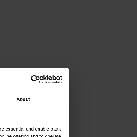
About
e essential and enable basic
nline offering and to operate