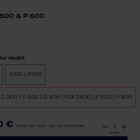
 500 & P 600
auswählen
ter Modell
D100 | P400
 D 300 | D 500 | D 600 | FSA 2400 | P 500 | P 600
0 €
W
Preise inkl. MwSt. zzgl. Versandkosten
ä
h