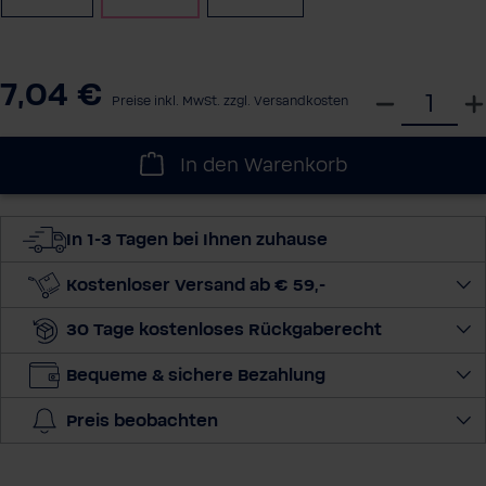
7,04 €
W
Preise inkl. MwSt. zzgl. Versandkosten
ä
h
In den Warenkorb
l
e
d
In 1-3 Tagen bei Ihnen zuhause
i
e
Kostenloser Versand ab € 59,-
M
30 Tage kostenloses Rückgaberecht
e
n
Bequeme & sichere Bezahlung
g
e
Preis beobachten
a
u