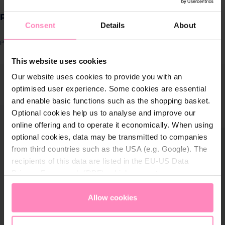
Produkte für
PURE HERBS - Duschgel SET 250 ml - AMAZON
Zuhause
Consent
Details
About
Produktnummer: PHE003SESHG_MAIN.1
Lösungen für
This website uses cookies
Geschäftskunden
ergalerie überspringen
Our website uses cookies to provide you with an
optimised user experience. Some cookies are essential
Kundenservice
and enable basic functions such as the shopping basket.
Optional cookies help us to analyse and improve our
Über BWT
online offering and to operate it economically. When using
optional cookies, data may be transmitted to companies
BWT im Sport
from third countries such as the USA (e.g. Google). The
recipients of this data are listed in the EU-US Data
Privacy Framework (DPF), which guarantees an
appropriate level of data protection. You can
accept all
cookies
or
only allow necessary cookies
. You can
Allow cookies
access and change your chosen setting at any time in
the footer of this website.