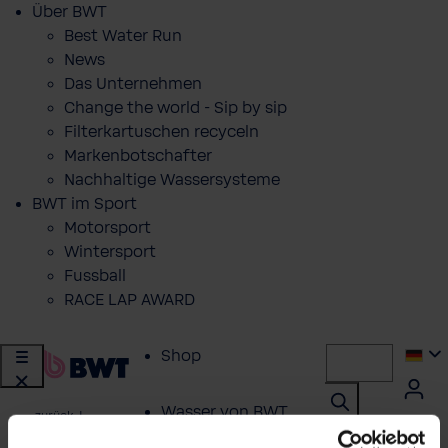
Über BWT
Best Water Run
News
Das Unternehmen
Change the world - Sip by sip
Filterkartuschen recyceln
Markenbotschafter
Nachhaltige Wassersysteme
BWT im Sport
Motorsport
Wintersport
Fussball
RACE LAP AWARD
Shop
Wasser von BWT
zurück
|