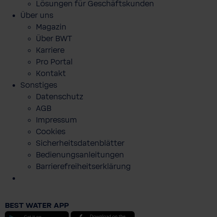
Lösungen für Geschäftskunden
Über uns
Magazin
Über BWT
Karriere
Pro Portal
Kontakt
Sonstiges
Datenschutz
AGB
Impressum
Cookies
Sicherheitsdatenblätter
Bedienungsanleitungen
Barrierefreiheitserklärung
PURE HERBS - Duschgel SET 250 ml -
AMAZON
BEST WATER APP
7,04 €
Android
iOS
Preise inkl. MwSt. zzgl. Versandkosten