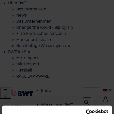
Über BWT
Best Water Run
News
Das Unternehmen
Change the world - Sip by sip
Filterkartuschen recyceln
Markenbotschafter
Nachhaltige Wassersysteme
BWT im Sport
Motorsport
Wintersport
Fussball
RACE LAP AWARD
Shop
Wasser von BWT
zurück
|