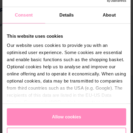
Produkte für
PURE HERBS - Duschgel SET 250 ml - AMAZON
Zuhause
Consent
Details
About
Produktnummer: PHE003SESHG_MAIN.6
Lösungen für
This website uses cookies
Geschäftskunden
ergalerie überspringen
Our website uses cookies to provide you with an
optimised user experience. Some cookies are essential
Kundenservice
and enable basic functions such as the shopping basket.
Optional cookies help us to analyse and improve our
Über BWT
online offering and to operate it economically. When using
optional cookies, data may be transmitted to companies
BWT im Sport
from third countries such as the USA (e.g. Google). The
recipients of this data are listed in the EU-US Data
Privacy Framework (DPF), which guarantees an
appropriate level of data protection. You can
accept all
cookies
or
only allow necessary cookies
. You can
Allow cookies
access and change your chosen setting at any time in
the footer of this website.