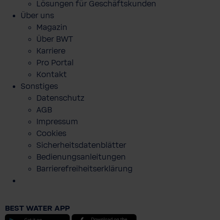
Lösungen für Geschäftskunden
Über uns
Magazin
Über BWT
Karriere
Pro Portal
Kontakt
Sonstiges
Datenschutz
AGB
Impressum
Cookies
Sicherheitsdatenblätter
Bedienungsanleitungen
Barrierefreiheitserklärung
PURE HERBS - Duschgel SET 250 ml -
AMAZON
BEST WATER APP
7,04 €
Android
iOS
Preise inkl. MwSt. zzgl. Versandkosten