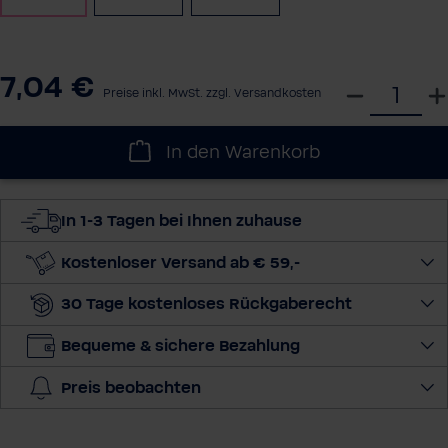
7,04 €
W
Preise inkl. MwSt. zzgl. Versandkosten
ä
h
In den Warenkorb
l
e
d
In 1-3 Tagen bei Ihnen zuhause
i
e
Kostenloser Versand ab € 59,-
M
30 Tage kostenloses Rückgaberecht
e
n
Bequeme & sichere Bezahlung
g
e
Preis beobachten
a
u