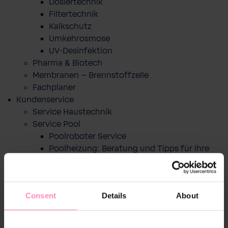
Dosiertechnik
Filtertechnik
Kalkschutz
Umkehrosmose
UV-Desinfektion
Pharma & Biotech
Membranen – Brennstoffzelle
Fachplaner
Kundenservice
Service Haustechnik
Service Pool
Poolroboter Service
Poolheizung: Beratung und Tipps für ihre
Pool Wärmepumpe
Service Onlineshop
Trinkwasser-Profi- und Händlersuche
Consent
Details
About
Wasserhärte testen
BWT Best Water App
CO2 Fußabdruck berechnen