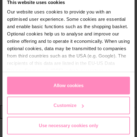
This website uses cookies
Über BWT
Best Water Run
Our website uses cookies to provide you with an
News
optimised user experience. Some cookies are essential
Das Unternehmen
and enable basic functions such as the shopping basket.
Change the world - Sip by sip
Optional cookies help us to analyse and improve our
Filterkartuschen recyceln
online offering and to operate it economically. When using
Markenbotschafter
optional cookies, data may be transmitted to companies
Nachhaltige Wassersysteme
from third countries such as the USA (e.g. Google). The
BWT im Sport
recipients of this data are listed in the EU-US Data
Motorsport
Privacy Framework (DPF), which guarantees an
Wintersport
appropriate level of data protection. You can
accept all
Fussball
cookies
or
only allow necessary cookies
. You can
Allow cookies
RACE LAP AWARD
access and change your chosen setting at any time in
the footer of this website.
Customize
Shop
Use necessary cookies only
Wasser von BWT
Bildergalerie überspringen