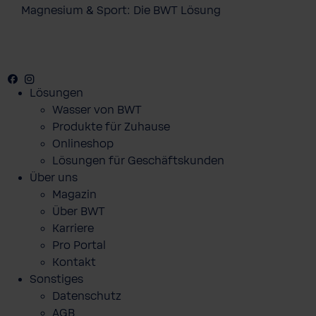
Magnesium & Sport: Die BWT Lösung
Facebook
Youtube
Instagram
Pinterest
Lösungen
Wasser von BWT
Produkte für Zuhause
Onlineshop
Lösungen für Geschäftskunden
Über uns
Magazin
Über BWT
Karriere
Pro Portal
Kontakt
Sonstiges
Datenschutz
AGB