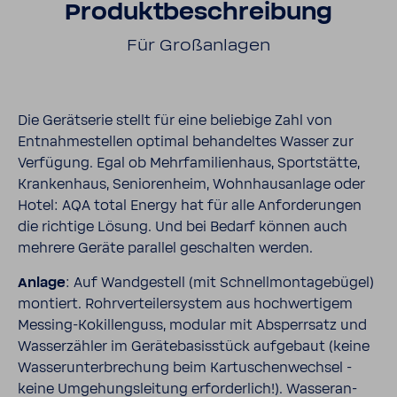
Produkt­be­schrei­bung
Für Groß­an­lagen
Die Gerät­serie stellt für eine belie­bige Zahl von
Entnah­me­stellen optimal behan­deltes Wasser zur
Verfü­gung. Egal ob Mehr­fa­mi­li­en­haus, Sport­stätte,
Kran­ken­haus, Senio­ren­heim, Wohn­haus­an­lage oder
Hotel: AQA total Energy hat für alle Anfor­de­rungen
die rich­tige Lösung. Und bei Bedarf können auch
mehrere Geräte parallel geschalten werden.
Anlage
: Auf Wand­ge­stell (mit Schnell­mon­ta­ge­bügel)
montiert. Rohr­ver­tei­ler­system aus hoch­wer­tigem
Messing-​Kokillenguss, modular mit Absperr­satz und
Wasser­zähler im Gerä­te­ba­sis­stück aufge­baut (keine
Wasser­un­ter­bre­chung beim Kartu­schen­wechsel -
keine Umge­hungs­lei­tung erfor­der­lich!). Wasser­an­