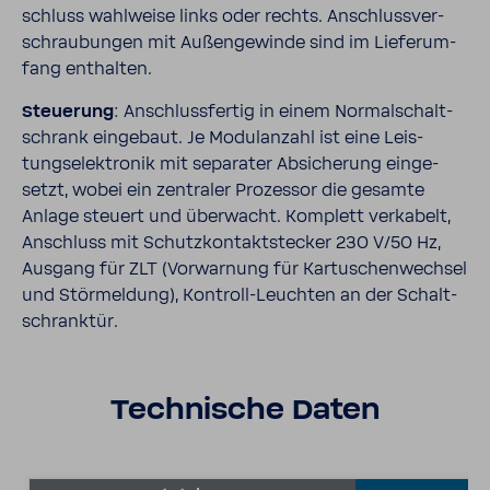
schluss wahl­weise links oder rechts. Anschluss­ver­
schrau­bungen mit Außen­ge­winde sind im Liefer­um­
fang enthalten.
Steue­rung
: Anschluss­fertig in einem Normal­schalt­
schrank einge­baut. Je Modu­lan­zahl ist eine Leis­
tungs­elek­tronik mit sepa­rater Absi­che­rung einge­
setzt, wobei ein zentraler Prozessor die gesamte
Anlage steuert und über­wacht. Komplett verka­belt,
Anschluss mit Schutz­kon­takt­ste­cker 230 V/50 Hz,
Ausgang für ZLT (Vorwar­nung für Kartu­schen­wechsel
und Stör­mel­dung), Kontroll-​Leuchten an der Schalt­
schranktür.
Tech­ni­sche Daten