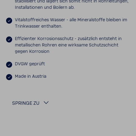
stabi­li­siert und lagert sich somit nicht in Rohr­lei­tungen,
Instal­la­tionen und Boilern ab.
Vital­stoff­rei­ches Wasser - alle Mine­ral­stoffe bleiben im
Trink­wasser enthalten.
Effi­zi­enter Korro­si­ons­schutz - zusätz­lich entsteht in
metal­li­schen Rohren eine wirk­same Schutz­schicht
gegen Korro­sion
DVGW geprüft
Made in Austria
SPRINGE ZU