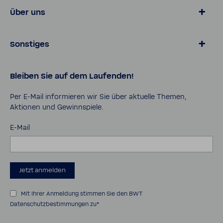
Wasser von BWT
Über uns
Produkte für Zuhause
Online­shop
Magazin
Sonstiges
Lösungen für Geschäfts­kunden
Über BWT
Karriere
Daten­schutz
Bleiben Sie auf dem Laufenden!
Pro Portal
AGB
Kontakt
Impressum
Per E-​Mail infor­mieren wir Sie über aktu­elle Themen,
Aktionen und Gewinn­spiele.
Cookies
Sicher­heits­da­ten­blätter
E-Mail
Bedie­nungs­an­lei­tungen
Barrie­re­frei­heits­er­klä­rung
Jetzt anmelden
Mit Ihrer Anmeldung stimmen Sie den
BWT
Datenschutzbestimmungen
zu*