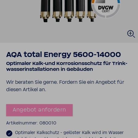
AQA total Energy 5600-​14000
Opti­maler Kalk-​und Korro­si­ons­schutz für Trink­
was­ser­in­stal­la­tionen in Gebäuden
Wir beraten Sie gerne. Fordern Sie ein Angebot für
diesen Artikel an.
Angebot anfor­dern
Arti­kel­nummer: 080010
Opti­maler Kalk­schutz - gelöster Kalk wird im Wasser