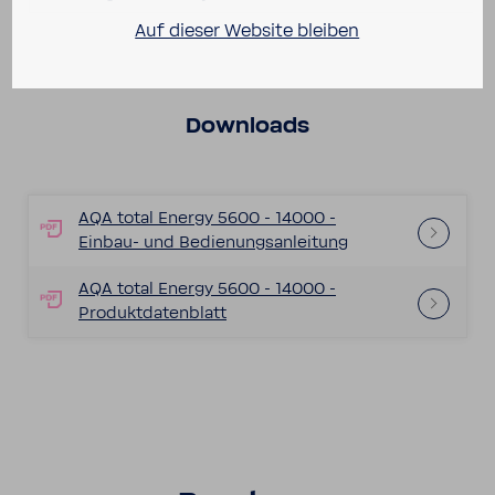
Auf dieser Website bleiben
Down­loads
AQA total Energy 5600 - 14000 -
Einbau-​ und Bedie­nungs­an­lei­tung
AQA total Energy 5600 - 14000 -
Produkt­da­ten­blatt