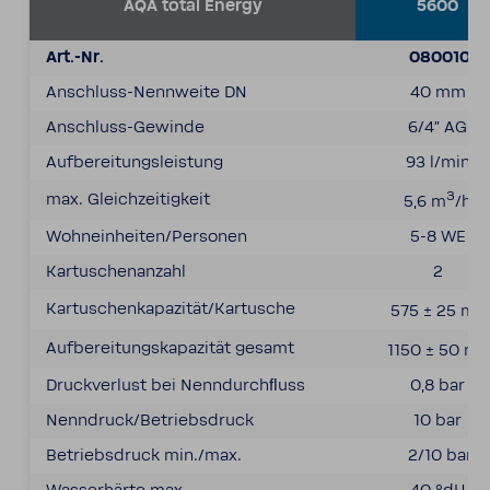
AQA total Energy
5600
Art.-Nr.
080010
Anschluss-​Nennweite DN
40
mm
Anschluss-​Gewinde
6/4" AG
Aufbe­rei­tungs­leis­tung
93
l/min
3
max. Gleich­zei­tig­keit
5,6
m
/h
Wohn­ein­heiten/Personen
5-8 WE
Kartu­schen­an­zahl
2
3
Kartu­schenka­pa­zität/Kartu­sche
575 ± 25
m
3
Aufbe­rei­tungs­ka­pa­zität gesamt
1150 ± 50
m
Druck­ver­lust bei Nenn­durchﬂuss
0,8 bar
Nenn­druck/Betriebs­druck
10
bar
Betriebs­druck min./max.
2/10
bar