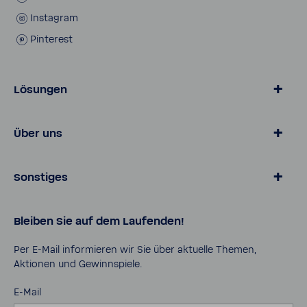
Insta­gram
Pinte­rest
Lösungen
Wasser von BWT
Über uns
Produkte für Zuhause
Online­shop
Magazin
Sonstiges
Lösungen für Geschäfts­kunden
Über BWT
Karriere
Daten­schutz
Bleiben Sie auf dem Laufenden!
Pro Portal
AGB
Kontakt
Impressum
Per E-​Mail infor­mieren wir Sie über aktu­elle Themen,
Aktionen und Gewinn­spiele.
Cookies
Sicher­heits­da­ten­blätter
E-Mail