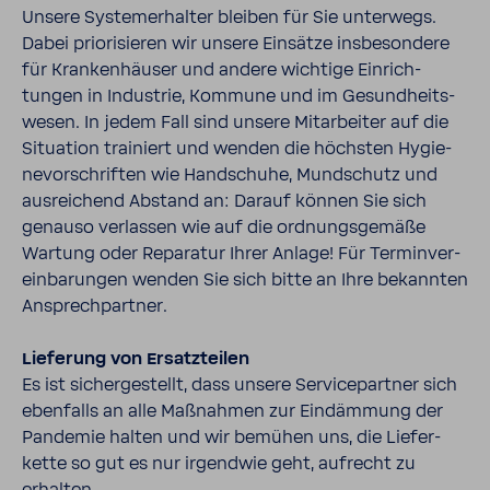
Unsere System­er­halter bleiben für Sie unter­wegs.
Dabei prio­ri­sieren wir unsere Einsätze insbe­son­dere
für Kran­ken­häuser und andere wich­tige Einrich­
tungen in Indus­trie, Kommune und im Gesund­heits­
wesen. In jedem Fall sind unsere Mitar­beiter auf die
Situa­tion trai­niert und wenden die höchsten Hygie­
ne­vor­schriften wie Hand­schuhe, Mund­schutz und
ausrei­chend Abstand an: Darauf können Sie sich
genauso verlassen wie auf die ordnungs­ge­mäße
Wartung oder Repa­ratur Ihrer Anlage! Für Termin­ver­
ein­ba­rungen wenden Sie sich bitte an Ihre bekannten
Ansprech­partner.
Liefe­rung von Ersatz­teilen
Es ist sicher­ge­stellt, dass unsere Service­partner sich
eben­falls an alle Maßnahmen zur Eindäm­mung der
Pandemie halten und wir bemühen uns, die Liefer­
kette so gut es nur irgendwie geht, aufrecht zu