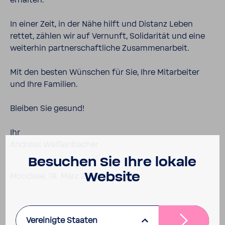
erhalten.
In einer Zeit, in der Nähe hilft und Distanz Leben
rettet, zählen wir auf Vernunft, Soli­da­rität und eine
weiterhin part­ner­schaft­liche Zusam­men­ar­beit.
Mit den besten Wünschen für Sie, Ihre Mitar­beiter
und Ihre Fami­lien.
Bleiben Sie gesund!
Ihr
Andreas Weißen­ba­cher
Besu­chen Sie Ihre lokale
Website
Mondsee, 18. März 2020
Vereinigte Staaten