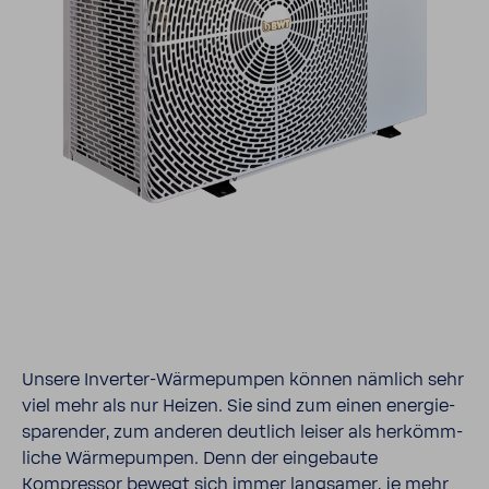
Unsere Inverter-​​Wärme­pumpen können nämlich sehr
viel mehr als nur Heizen. Sie sind zum einen ener­gie­
spa­render, zum anderen deut­lich leiser als herkömm­
liche Wärme­pumpen. Denn der einge­baute
Kompressor bewegt sich immer lang­samer, je mehr