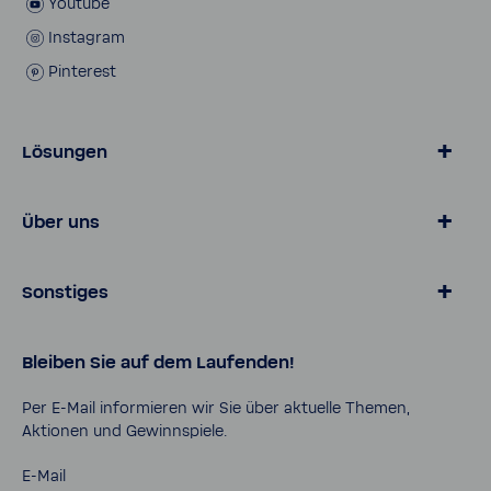
Youtube
Insta­gram
Pinte­rest
Lösungen
Wasser von BWT
Über uns
Produkte für Zuhause
Online­shop
Magazin
Sonstiges
Lösungen für Geschäfts­kunden
Über BWT
Karriere
Daten­schutz
Bleiben Sie auf dem Laufenden!
Pro Portal
AGB
Kontakt
Impressum
Per E-​Mail infor­mieren wir Sie über aktu­elle Themen,
Aktionen und Gewinn­spiele.
Cookies
Sicher­heits­da­ten­blätter
E-Mail