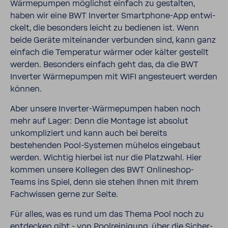
Wärme­pumpen möglichst einfach zu gestalten,
haben wir eine BWT Inverter Smartphone-​​​​App entwi­
ckelt, die beson­ders leicht zu bedienen ist. Wenn
beide Geräte mitein­ander verbunden sind, kann ganz
einfach die Tempe­ratur wärmer oder kälter gestellt
werden. Beson­ders einfach geht das, da die BWT
Inverter Wärme­pumpen mit WIFI ange­steuert werden
können.
Aber unsere Inverter-​​​​Wärme­pumpen haben noch
mehr auf Lager: Denn die Montage ist absolut
unkom­pli­ziert und kann auch bei bereits
bestehenden Pool-​Systemen mühelos einge­baut
werden. Wichtig hierbei ist nur die Platz­wahl. Hier
kommen unsere Kollegen des BWT Onlineshop-​​​​
Teams ins Spiel, denn sie stehen Ihnen mit Ihrem
Fach­wissen gerne zur Seite.
Für alles, was es rund um das Thema Pool noch zu
entde­cken gibt - von Pool­rei­ni­gung, über die Sicher­