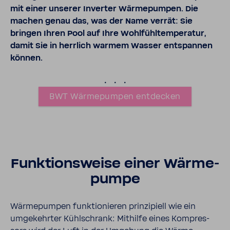
mit einer unserer Inverter Wärme­pumpen. Die
machen genau das, was der Name verrät: Sie
bringen Ihren Pool auf Ihre Wohl­fühl­tem­pe­ratur,
damit Sie in herr­lich warmem Wasser entspannen
können.
.
BWT Wärme­pumpen entde­cken
Funk­ti­ons­weise einer Wärme­
pumpe
Wärme­pumpen funk­tio­nieren prin­zi­piell wie ein
umge­kehrter Kühl­schrank: Mithilfe eines Kompres­