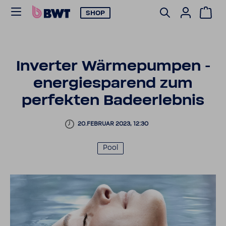
SHOP
Inverter Wärme­pumpen -
ener­gie­spa­rend zum
perfekten Bade­er­lebnis
20.FEBRUAR 2023, 12:30
Pool