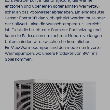
sors wird der Luft in der Umge­bung die Wärme
entzogen und über einen soge­nannten Wärme­tau­
scher an das Pool­wasser abge­geben. Ein einge­bauter
Sensor über­prüft dann, ob geheizt werden muss oder
der Soll­wert - also die Wunsch­tem­pe­ratur - erreicht
ist. Es ist die belieb­teste Form der Pool­hei­zung und
kann die Bade­saison um mehrere Monate verlän­gern.
Unter­schieden wird zwischen herkömm­li­chen
Ein/Aus-​Wärme­pumpen und den modernen Inverter
Wärme­pumpen, wo unsere Produkte von BWT ins
Spiel kommen.