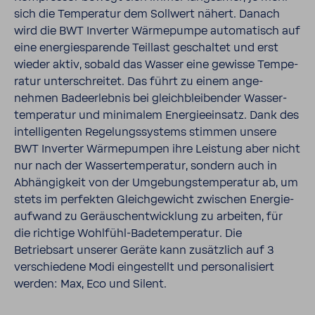
sich die Tempe­ratur dem Soll­wert nähert. Danach
wird die BWT Inverter Wärme­pumpe auto­ma­tisch auf
eine ener­gie­spa­rende Teil­last geschaltet und erst
wieder aktiv, sobald das Wasser eine gewisse Tempe­
ratur unter­schreitet. Das führt zu einem ange­
nehmen Bade­er­lebnis bei gleich­blei­bender Wasser­
tem­pe­ratur und mini­malem Ener­gie­ein­satz. Dank des
intel­li­genten Rege­lungs­sys­tems stimmen unsere
BWT Inverter Wärme­pumpen ihre Leis­tung aber nicht
nur nach der Wasser­tem­pe­ratur, sondern auch in
Abhän­gig­keit von der Umge­bungs­tem­pe­ratur ab, um
stets im perfekten Gleich­ge­wicht zwischen Ener­gie­
auf­wand zu Geräusch­ent­wick­lung zu arbeiten, für
die rich­tige Wohl­fühl-​Bade­tem­pe­ratur. Die
Betriebsart unserer Geräte kann zusätz­lich auf 3
verschie­dene Modi einge­stellt und perso­na­li­siert
werden: Max, Eco und Silent.