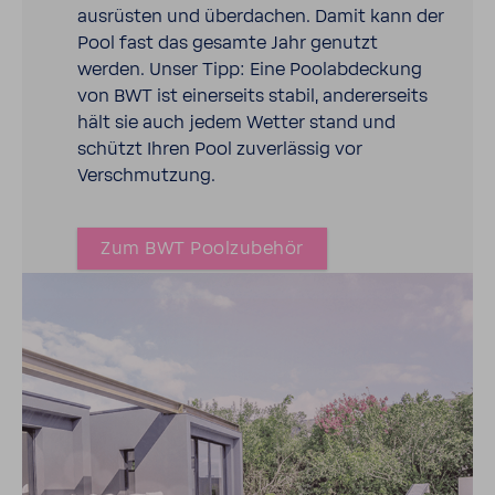
ausrüsten und über­da­chen. Damit kann der
Pool fast das gesamte Jahr genutzt
werden. Unser Tipp: Eine Pool­ab­de­ckung
von BWT ist einer­seits stabil, ande­rer­seits
hält sie auch jedem Wetter stand und
schützt Ihren Pool zuver­lässig vor
Verschmut­zung.
Zum BWT Pool­zu­behör