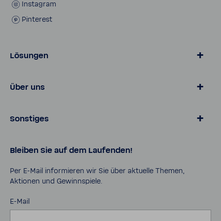
Insta­gram
Pinte­rest
Lösungen
Wasser von BWT
Über uns
Produkte für Zuhause
Online­shop
Magazin
Sonstiges
Lösungen für Geschäfts­kunden
Über BWT
Karriere
Daten­schutz
Bleiben Sie auf dem Laufenden!
Pro Portal
AGB
Kontakt
Impressum
Per E-​Mail infor­mieren wir Sie über aktu­elle Themen,
Aktionen und Gewinn­spiele.
Cookies
Sicher­heits­da­ten­blätter
E-Mail
Bedie­nungs­an­lei­tungen