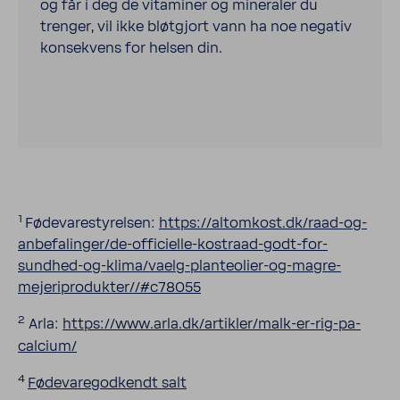
og får i deg de vitaminer og mineraler du
trenger, vil ikke bløtgjort vann ha noe negativ
konsekvens for helsen din.
1
Føde­va­re­sty­relsen:
https://altom­kost.dk/raad-​og-
anbefalinger/de-​officielle-kostraad-godt-for-
sundhed-og-klima/vaelg-​planteolier-og-magre-
mejeriprodukter//#c78055
2
Arla:
https://www.arla.dk/artikler/malk-​er-rig-pa-
calcium/
4
Føde­va­re­god­kendt salt