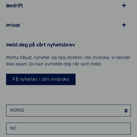
Bedrift
> Hotell & gastronomi
Privat
> Eiendom & industri
> Hotell & spa
> Kalkfritt BWT vann
Meld deg på vårt nyhetsbrev
_
> Basseng og bassengvann
> Rørlegger kurs
> Vannrensing hus og hytte
Motta tilbud, nyheter og tips direkte i din innboks. Vi sender
ikke spam. Du kan avmelde deg når som helst.
> Bli forhandler
_
> Cookies
Få nyheter i din innboks
> Personvern
> Åpenhetsloven
> Erklæring om tilgjengelighet
NORGE
NO