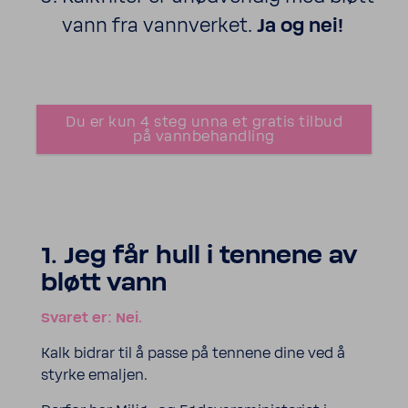
vann fra vannverket.
Ja og nei!
Du er kun 4 steg unna et gratis tilbud
på vannbehandling
1. Jeg får hull i tennene av
bløtt vann
Svaret er: Nei.
Kalk bidrar til å passe på tennene dine ved å
styrke emaljen.