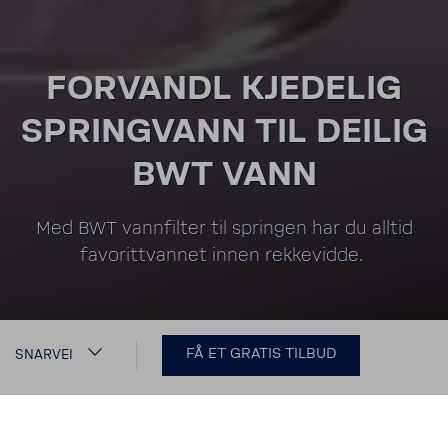
FORVANDL KJEDELIG
SPRINGVANN TIL DEILIG
BWT VANN
Med BWT vannfilter til springen har du alltid
favorittvannet innen rekkevidde.
FÅ ET GRATIS TILBUD
SNARVEI