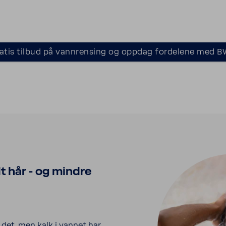
ratis tilbud på vannrensing og oppdag fordelene med 
lt hår - og mindre
 det, men kalk i vannet har