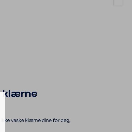
å klærne
 ikke vaske klærne dine for deg,