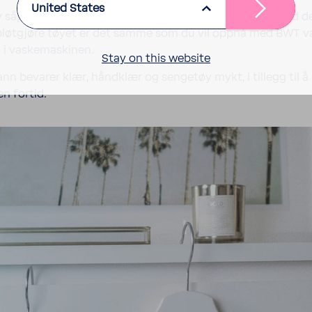
United States
av såpe i vaskemaskinen, men du slipper også å slepe med d
bløtgjøre tøyet er det samme som du vil oppnå med BWT v
l i vaskemaskinen.
Stay on this website
nn bevarer klær, håndklær og sengetøy mykt, i tillegg til 
n fortid.