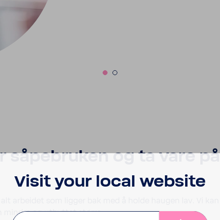
 såpebruken og ta vare p
Visit your local website
alt arbeidet som ligger bak med å holde haugen lav. Vi kan
 mindre og utbyttet større.