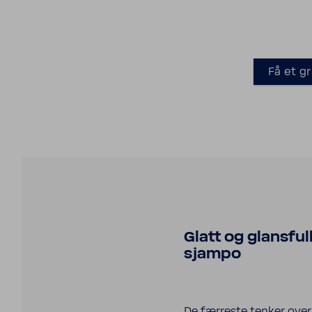
Få et g
Glatt og glansful
sjampo
De færreste tenker over