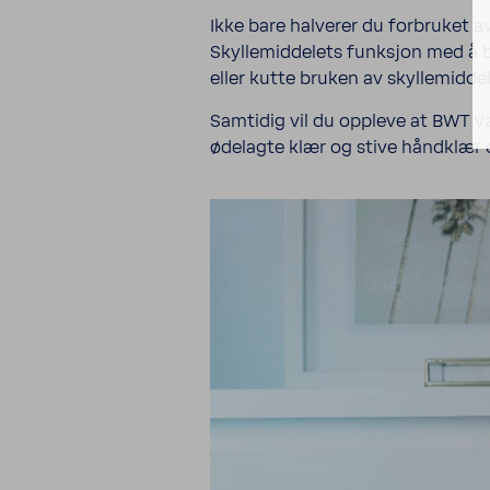
Ikke bare halverer du forbruket 
Skyllemiddelets funksjon med å 
eller kutte bruken av skyllemidde
Samtidig vil du oppleve at BWT va
ødelagte klær og stive håndklær e