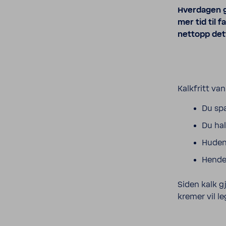
Hverdagen gå
mer tid til 
nettopp det
Kalkfritt va
Du spa
Du hal
Huden 
Henden
Siden kalk g
kremer vil l