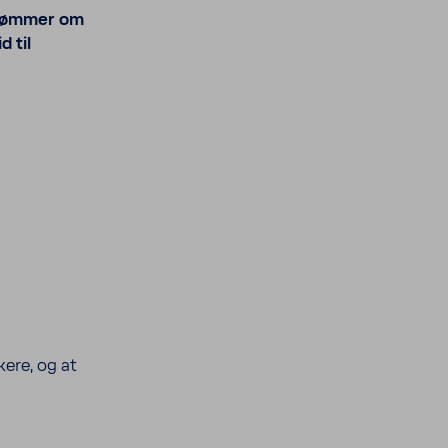
 drømmer om
d til
kere, og at