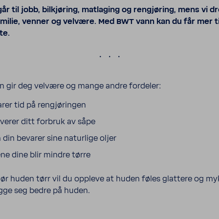
r til jobb, bilkjøring, matlaging og rengjøring, mens vi
familie, venner og velvære. Med BWT vann kan du får mer ti
te.
.
nn gir deg velvære og mange andre fordeler:
rer tid på rengjøringen
verer ditt forbruk av såpe
din bevarer sine naturlige oljer
e dine blir mindre tørre
jør huden tørr vil du oppleve at huden føles glattere og my
egge seg bedre på huden.