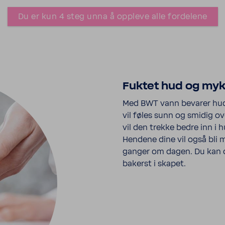
Du er kun 4 steg unna å oppleve alle fordelene
Fuktet hud og my
Med BWT vann bevarer huden
vil føles sunn og smidig ov
vil den trekke bedre inn i h
Hendene dine vil også bli 
ganger om dagen. Du kan d
bakerst i skapet.