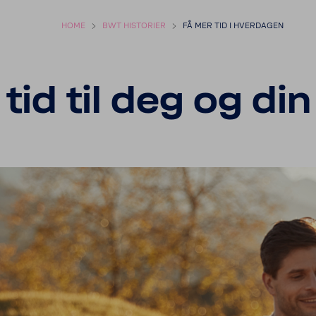
HOME
BWT HISTORIER
FÅ MER TID I HVERDAGEN
tid til deg og din